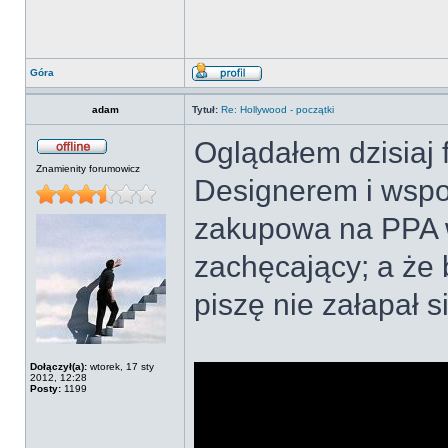
Góra
adam
Tytuł:
Re: Hollywood - początki
Oglądałem dzisiaj f
Znamienity forumowicz
Designerem i wspom
zakupowa na PPA w
zachęcający; a że 
piszę nie załapał s
Dołączył(a):
wtorek, 17 sty
2012, 12:28
Posty:
1199