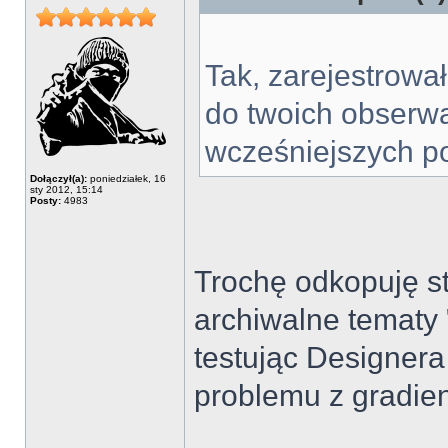
Tak, zarejestrowa
do twoich obserwa
wcześniejszych p
Dołączył(a):
poniedziałek, 16
sty 2012, 15:14
Posty:
4983
Trochę odkopuję s
archiwalne tematy
testując Designera
problemu z gradie