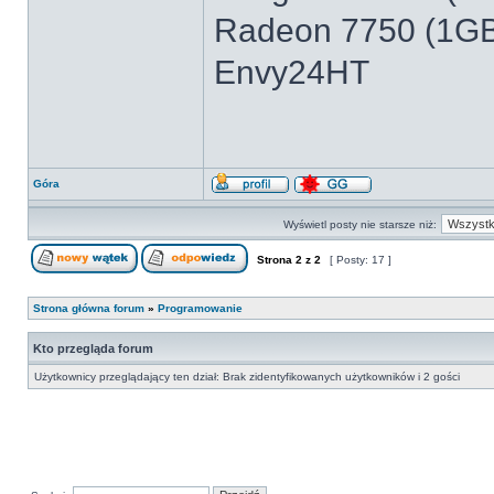
Radeon 7750 (1GB
Envy24HT
Góra
Wyświetl posty nie starsze niż:
Strona
2
z
2
[ Posty: 17 ]
Strona główna forum
»
Programowanie
Kto przegląda forum
Użytkownicy przeglądający ten dział: Brak zidentyfikowanych użytkowników i 2 gości