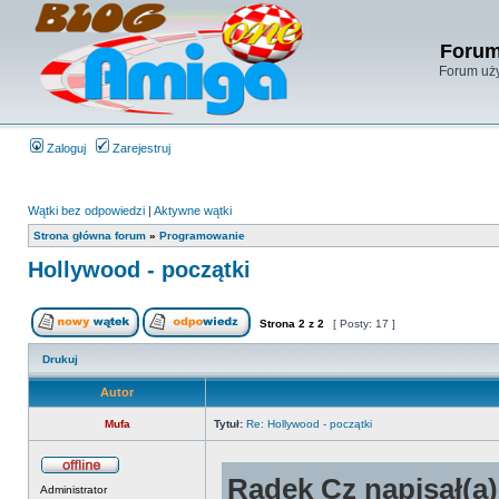
Forum
Forum uży
Zaloguj
Zarejestruj
Wątki bez odpowiedzi
|
Aktywne wątki
Strona główna forum
»
Programowanie
Hollywood - początki
Strona
2
z
2
[ Posty: 17 ]
Drukuj
Autor
Mufa
Tytuł:
Re: Hollywood - początki
Radek Cz napisał(a)
Administrator