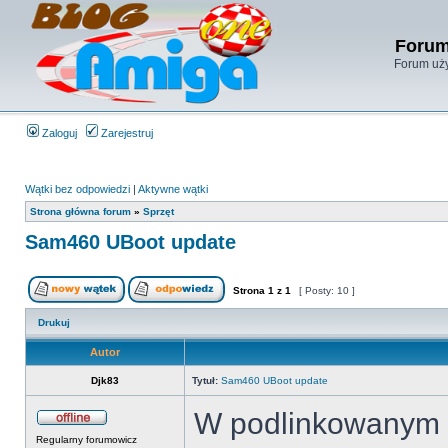
Forum
Forum uży
Zaloguj
Zarejestruj
Wątki bez odpowiedzi
|
Aktywne wątki
Strona główna forum
»
Sprzęt
Sam460 UBoot update
Strona
1
z
1
[ Posty: 10 ]
Drukuj
Autor
Djk83
Tytuł:
Sam460 UBoot update
W podlinkowanym n
Regularny forumowicz