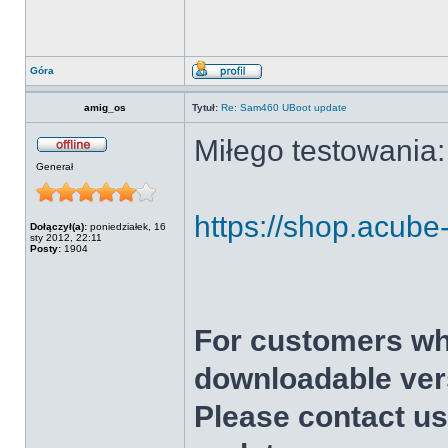
Góra
amig_os
Tytuł:
Re: Sam460 UBoot update
Miłego testowania:
Generał
https://shop.acube-
Dołączył(a):
poniedziałek, 16
sty 2012, 22:11
Posty:
1904
For customers wh
downloadable vers
Please contact us 