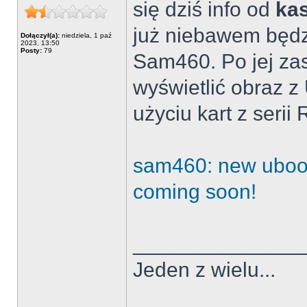
się dziś info od
ka
już niebawem będz
Dołączył(a):
niedziela, 1 paź
2023, 13:50
Posty:
79
Sam460. Po jej za
wyświetlić obraz z
użyciu kart z seri
sam460: new uboo
coming soon!
______________
Jeden z wielu...