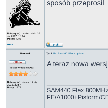
sposób przeprosili
Dołączył(a):
poniedziałek, 16
sty 2012, 15:14
Posty:
4983
Góra
Przemek
Tytuł:
Re: Sam460 UBoot update
A teraz nowa wers
Prestiżowy forumowicz
______________
Dołączył(a):
wtorek, 17 sty
2012, 20:57
Posty:
1272
SAM440 Flex 800MH
FE/A1000+Pistorm/