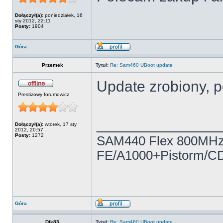
Dołączył(a):
poniedziałek, 16
sty 2012, 22:11
Posty:
1904
Góra
Przemek
Tytuł:
Re: Sam460 UBoot update
Update zrobiony, 
Prestiżowy forumowicz
______________
Dołączył(a):
wtorek, 17 sty
2012, 20:57
Posty:
1272
SAM440 Flex 800MH
FE/A1000+Pistorm/
Góra
Djk83
Tytuł:
Re: Sam460 UBoot update