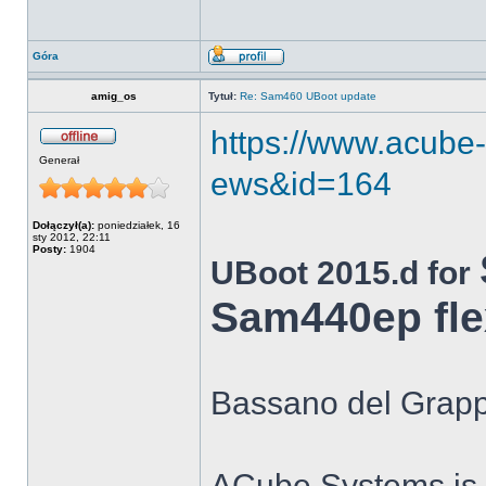
Góra
amig_os
Tytuł:
Re: Sam460 UBoot update
https://www.acube-
Generał
ews&id=164
Dołączył(a):
poniedziałek, 16
sty 2012, 22:11
Posty:
1904
UBoot 2015.d for
Sam440ep fle
Bassano del Grappa
ACube Systems is 