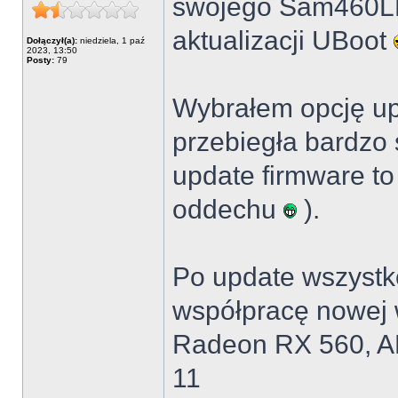
swojego Sam460LE 
aktualizacji UBoot
Dołączył(a):
niedziela, 1 paź
2023, 13:50
Posty:
79
Wybrałem opcję up
przebiegła bardzo 
update firmware t
oddechu
).
Po update wszystk
współpracę nowej w
Radeon RX 560, A
11