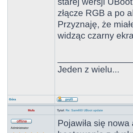
starej wersji UBoo
złącze RGB a po ak
Przyznaję, że miał
widząc czarny ekra
______________
Jeden z wielu...
Góra
Mufa
Tytuł:
Re: Sam460 UBoot update
Pojawiła się nowa 
Administrator