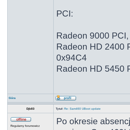
PCI:
Radeon 9000 PCI, 
Radeon HD 2400 P
0x94C4
Radeon HD 5450 P
Góra
Djk83
Tytuł:
Re: Sam460 UBoot update
Po okresie absenc
Regularny forumowicz