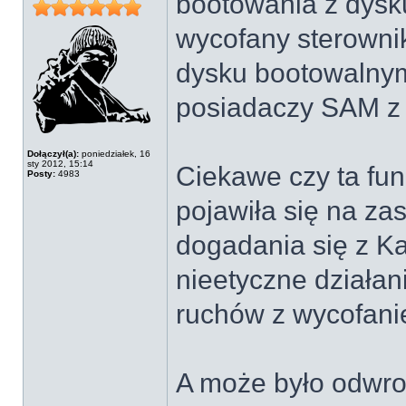
bootowania z dysk
wycofany sterowni
dysku bootowalnym
posiadaczy SAM z
Dołączył(a):
poniedziałek, 16
sty 2012, 15:14
Ciekawe czy ta fu
Posty:
4983
pojawiła się na z
dogadania się z Ka
nieetyczne działan
ruchów z wycofani
A może było odwrot