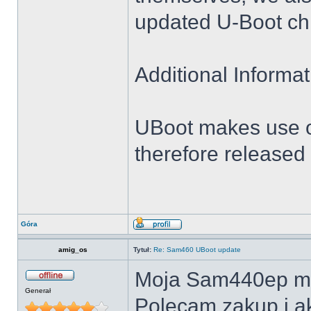
updated U-Boot ch
Additional Informat
UBoot makes use o
therefore released
Góra
amig_os
Tytuł:
Re: Sam460 UBoot update
Moja Sam440ep min
Generał
Polecam zakup i ak