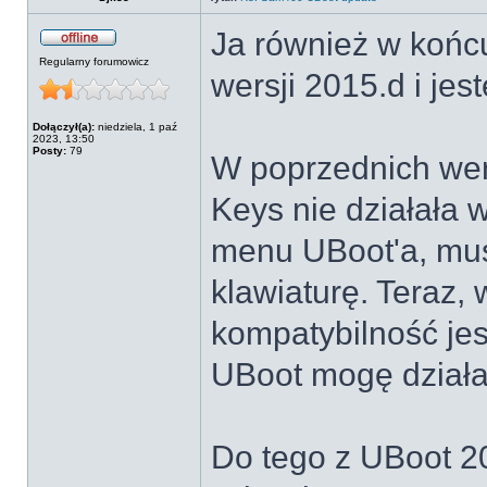
Ja również w końc
Regularny forumowicz
wersji 2015.d i je
Dołączył(a):
niedziela, 1 paź
2023, 13:50
Posty:
79
W poprzednich wer
Keys nie działała 
menu UBoot'a, mus
klawiaturę. Teraz,
kompatybilność jes
UBoot mogę dział
Do tego z UBoot 2