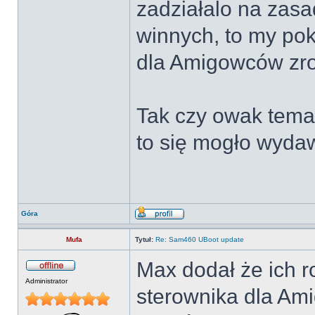
zadziałalo na zasad
winnych, to my po
dla Amigowców zro
Tak czy owak tema
to się mogło wydaw
Góra
Mufa
Tytuł:
Re: Sam460 UBoot update
Max dodał że ich 
Administrator
sterownika dla Ami