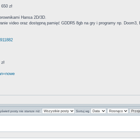
650 zł
terownikami Hansa 2D/3D.
anie video oraz dostępną pamięć GDDR5 8gb na gry i programy np. Doom3, 
13911882
 zł
stan=nowe
świetl posty nie starsze niż:
Sortuj wg