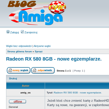
Zaloguj
Zarejestruj
Wątki bez odpowiedzi
|
Aktywne wątki
Strona główna forum
»
Sprzęt
Radeon RX 580 8GB - nowe egzemplarze.
Strona
1
z
1
[ Posty: 1 ]
Drukuj
Autor
amig_os
Tytuł:
Radeon RX 580 8GB - nowe egzemplarze.
Jeżeli ktoś chce zmienić kartę z RadeonHD 
Karty są nowe, na gwarancji, w zaplombowa
Generał