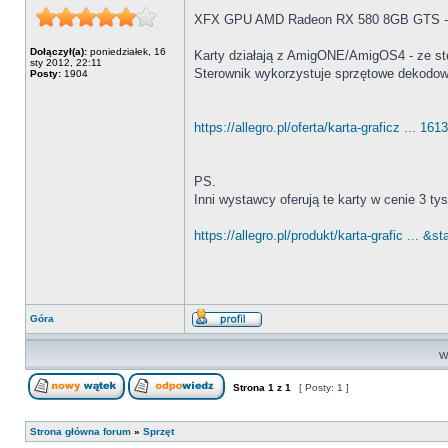
XFX GPU AMD Radeon RX 580 8GB GTS - 
Dołączył(a):
poniedziałek, 16
Karty działają z AmigONE/AmigOS4 - ze s
sty 2012, 22:11
Sterownik wykorzystuje sprzętowe dekodow
Posty:
1904
https://allegro.pl/oferta/karta-graficz ... 16
PS.
Inni wystawcy oferują te karty w cenie 3 tys
https://allegro.pl/produkt/karta-grafic ... &
Góra
Wy
Strona
1
z
1
[ Posty: 1 ]
Strona główna forum
»
Sprzęt