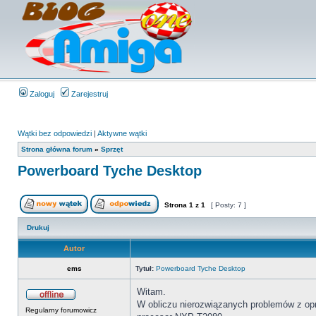
Zaloguj
Zarejestruj
Wątki bez odpowiedzi
|
Aktywne wątki
Strona główna forum
»
Sprzęt
Powerboard Tyche Desktop
Strona
1
z
1
[ Posty: 7 ]
Drukuj
Autor
ems
Tytuł:
Powerboard Tyche Desktop
Witam.
W obliczu nierozwiązanych problemów z opra
Regularny forumowicz