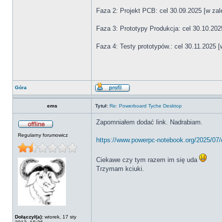
Faza 2: Projekt PCB: cel 30.09.2025 [w za
Faza 3: Prototypy Produkcja: cel 30.10.202
Faza 4: Testy prototypów.: cel 30.11.2025 
Góra
ems
Tytuł:
Re: Powerboard Tyche Desktop
Zapomniałem dodać link. Nadrabiam.
Regularny forumowicz
https://www.powerpc-notebook.org/2025/07/d
Ciekawe czy tym razem im się uda
Trzymam kciuki.
Dołączył(a):
wtorek, 17 sty