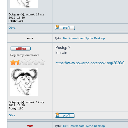
Dołączył(a):
wtorek, 17 sty
2012, 18:36
Posty:
196
Góra
ems
Tytuł:
Re: Powerboard Tyche Desktop
Postęp ?
kto wie ...
Regularny forumowicz
https://www.powerpc-notebook.org/2026/0 ...
Dołączył(a):
wtorek, 17 sty
2012, 18:36
Posty:
196
Góra
Mufa
Tytuł:
Re: Powerboard Tyche Desktop