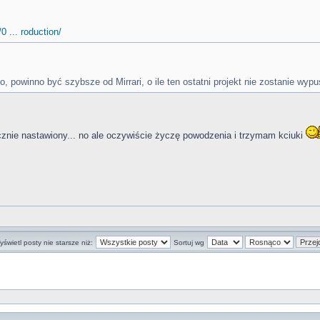
 ... roduction/
, powinno być szybsze od Mirrari, o ile ten ostatni projekt nie zostanie w
cznie nastawiony... no ale oczywiście życzę powodzenia i trzymam kciuki
świetl posty nie starsze niż:
Sortuj wg