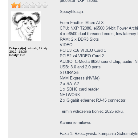
procesor NXP T2080.
Specyfikacja:
Form Facttor: Micro ATX
CPU: NXP T2080, e6500 64-bit Power Archit
4 x e6500 dual-threaded cores, low-laten
RAM: 2 x DDR3 Slots
VIDEO
Dołączył(a):
wtorek, 17 sty
PCIE3 x16 VIDEO Card 1
2012, 18:36
Posty:
196
PCIE2 x4 VIDEO Card 2
AUDIO: C-Media 8828 sound chip, audio IN
USB: 3.0 and 2.0 ports
STORAGE:
NVM Express (NVMe)
2 x SATA2
1 x SDHC card reader
NETWORK:
2 x Gigabit ethernet RJ-45 connector
Termin wdrożenia koniec 2025 roku.
Kamienie milowe:
Faza 1: Rzeczywista kampania Schematyki 