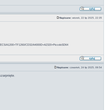
Napisane:
wtorek, 22 lip 2025, 22:35
.
iECS/A1200+TF1260/CD32/A4000D+A2320+PiccoloSD64
Napisane:
czwartek, 24 lip 2025, 09:54
szarpnięte.