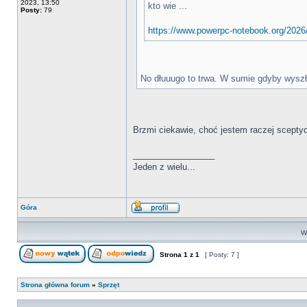
2023, 13:50
kto wie ...
Posty:
79
https://www.powerpc-notebook.org/2026/0
No dłuuugo to trwa. W sumie gdyby wyszło
Brzmi ciekawie, choć jestem raczej scepty
_________________
Jeden z wielu...
Góra
Wy
Strona
1
z
1
[ Posty: 7 ]
Strona główna forum
»
Sprzęt