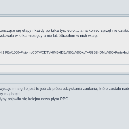
ńczące się etapy i każdy po kilka tys. euro.... a na koniec sprzęt nie działa
stawała w kilka miesięcy a nie lat. Straciłem w nich wiarę.
S4.1 FE/A1000+Pistorm/CDTV/CDTV+8MB+IDE/A500/A600+xT+RGB2HDMI/A600+Furia+Ind
wydaje mi się że jest to jednak próba odzyskania zaufania, które zostało nad
my mądrzejsi.
dyby pojawiła się kolejna nowa płyta PPC.