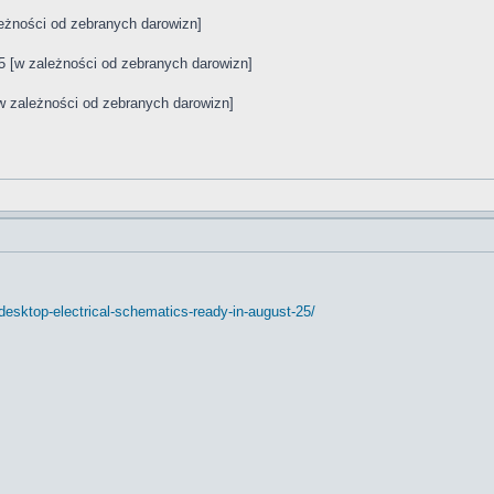
leżności od zebranych darowizn]
5 [w zależności od zebranych darowizn]
[w zależności od zebranych darowizn]
esktop-electrical-schematics-ready-in-august-25/