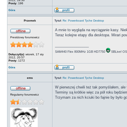
2012, 18:36
Posty:
196
Góra
Przemek
Tytuł:
Re: Powerboard Tyche Desktop
A mnie to wygląda na wyciąganie kasy. Nieko
Teraz kolejne etapy dla desktopa. Mirari pow
Prestiżowy forumowicz
_________________
SAM440 Flex 800MHz 1GB HD7750
SBLive! O
Dołączył(a):
wtorek, 17 sty
2012, 20:57
Posty:
1272
Góra
ems
Tytuł:
Re: Powerboard Tyche Desktop
W pierwszej chwili też tak pomyślałem, ale 
Terminy są krótkie więc za pół roku będzie
Regularny forumowicz
Trzymam za nich kciuki bo fajnie by było g