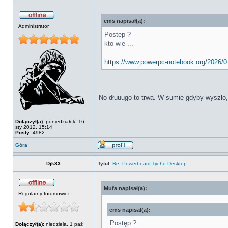
ems napisał(a):
Administrator
Postęp ?
kto wie ...
https://www.powerpc-notebook.org/2026/0 .
No dłuuugo to trwa. W sumie gdyby wyszło, 
Dołączył(a):
poniedziałek, 16
sty 2012, 15:14
Posty:
4982
Góra
Djk83
Tytuł:
Re: Powerboard Tyche Desktop
Mufa napisał(a):
Regularny forumowicz
ems napisał(a):
Postęp ?
Dołączył(a):
niedziela, 1 paź