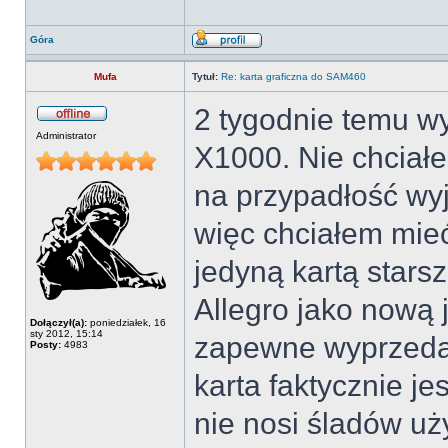
Góra
Mufa
Tytuł:
Re: karta graficzna do SAM460
2 tygodnie temu w
Administrator
X1000. Nie chciał
na przypadłość wy
więc chciałem mieć
jedyną kartą starsz
Allegro jako nową 
Dołączył(a):
poniedziałek, 16
sty 2012, 15:14
zapewne wyprzeda
Posty:
4983
karta faktycznie 
nie nosi śladów uż