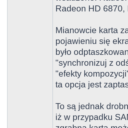
Radeon HD 6870, 
Mianowcie karta z
pojawieniu się ek
było odptaszkowan
"synchronizuj z o
"efekty kompozycji
ta opcja jest zapt
To są jednak drobn
iż w przypadku SAM
zgrabna karta moż