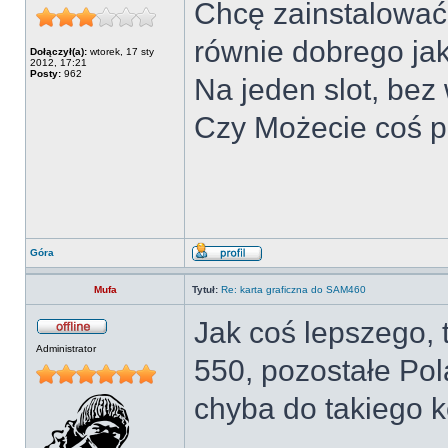
Chcę zainstalować
równie dobrego ja
Dołączył(a):
wtorek, 17 sty
2012, 17:21
Posty:
962
Na jeden slot, bez
Czy Możecie coś p
Góra
Mufa
Tytuł:
Re: karta graficzna do SAM460
Jak coś lepszego,
Administrator
550, pozostałe Pol
chyba do takiego 