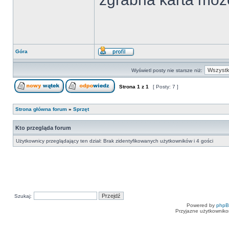
Góra
Wyświetl posty nie starsze niż:
Strona
1
z
1
[ Posty: 7 ]
Strona główna forum
»
Sprzęt
Kto przegląda forum
Użytkownicy przeglądający ten dział: Brak zidentyfikowanych użytkowników i 4 gości
Szukaj:
Powered by
php
Przyjazne użytkowniko