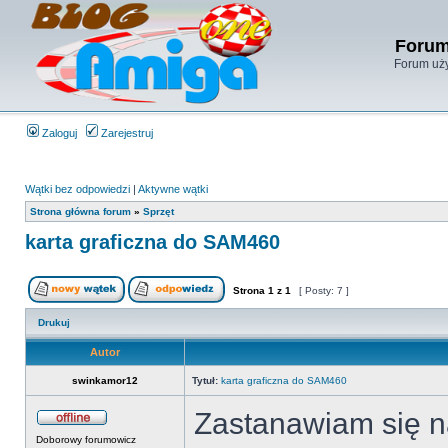
Forum
Forum uży
Zaloguj
Zarejestruj
Wątki bez odpowiedzi
|
Aktywne wątki
Strona główna forum
»
Sprzęt
karta graficzna do SAM460
Strona
1
z
1
[ Posty: 7 ]
Drukuj
Autor
swinkamor12
Tytuł:
karta graficzna do SAM460
Zastanawiam się na
Doborowy forumowicz