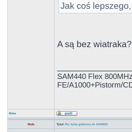
Jak coś lepszego
A są bez wiatraka?
______________
SAM440 Flex 800MH
FE/A1000+Pistorm/
Góra
Mufa
Tytuł:
Re: karta graficzna do SAM460