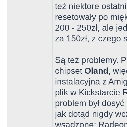
też niektore ostatn
resetowały po mięk
200 - 250zł, ale j
za 150zł, z czego 
Są też problemy. Pi
chipset
Oland
, wię
instalacyjna z Am
plik w Kickstarcie
problem był dosyć 
jak dotąd nigdy wc
wsadzone: Radeon