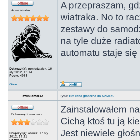
A przepraszam, gd
Administrator
wiatraka. No to ra
zestawy do samodzi
na tyle duże radiat
automatu staje się
Dołączył(a):
poniedziałek, 16
sty 2012, 15:14
Posty:
4983
Góra
swinkamor12
Tytuł:
Re: karta graficzna do SAM460
Zainstalowałem na 
Doborowy forumowicz
Cichą ktoś tu ją ki
Jest niewiele głośn
Dołączył(a):
wtorek, 17 sty
2012, 17:21
Posty:
962