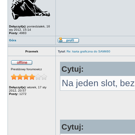
Dołączył(a):
poniedziałek, 16
sty 2012, 15:14
Posty:
4983
Góra
Przemek
Tytuł:
Re: karta graficzna do SAM460
Cytuj:
Prestiżowy forumowicz
Na jeden slot, bez
Dołączył(a):
wtorek, 17 sty
2012, 20:57
Posty:
1272
Cytuj: