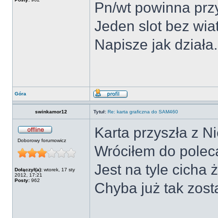
Pn/wt powinna prz
Jeden slot bez wia
Napisze jak działa.
Góra
swinkamor12
Tytuł:
Re: karta graficzna do SAM460
Karta przyszła z Ni
Doborowy forumowicz
Wróciłem do poleca
Jest na tyle cicha 
Dołączył(a):
wtorek, 17 sty
2012, 17:21
Posty:
962
Chyba już tak zost