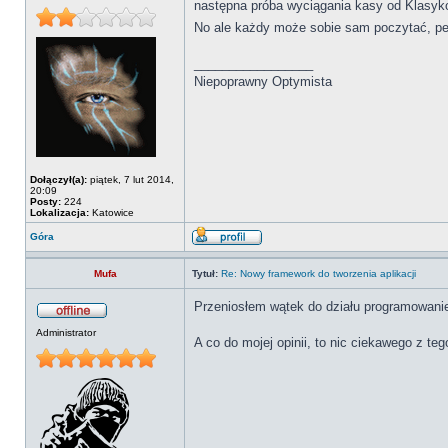
następna próba wyciągania kasy od Klas
No ale każdy może sobie sam poczytać, pew
_________________
Niepoprawny Optymista
Dołączył(a):
piątek, 7 lut 2014,
20:09
Posty:
224
Lokalizacja:
Katowice
Góra
Mufa
Tytuł:
Re: Nowy framework do tworzenia aplikacji
Przeniosłem wątek do działu programowanie,
Administrator
A co do mojej opinii, to nic ciekawego z teg