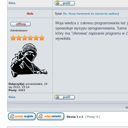
Góra
Mufa
Tytuł:
Re: Nowy framework do tworzenia aplikacji
Moja wiedza z zakresu programowania też je
spowoduje wysypu oprogramowania. Sama re
Administrator
który ma
"oferować napisanie programu w 
wywołała.
Dołączył(a):
poniedziałek, 16
sty 2012, 15:14
Posty:
4983
Góra
Wy
Strona
1
z
1
[ Posty: 4 ]