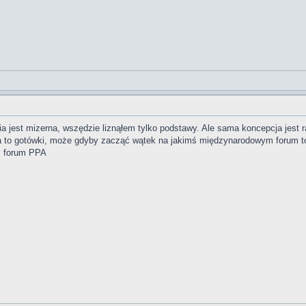
 jest mizerna, wszędzie liznąłem tylko podstawy. Ale sama koncepcja jest r
 to gotówki, może gdyby zacząć wątek na jakimś międzynarodowym forum to re
 z forum PPA