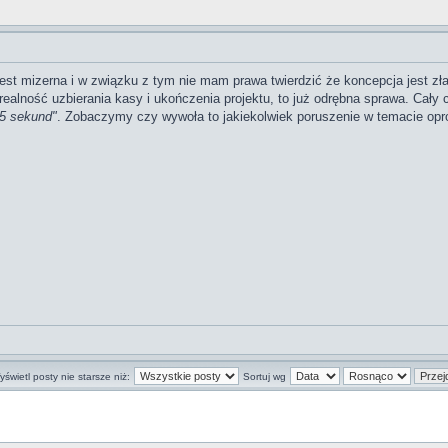
st mizerna i w związku z tym nie mam prawa twierdzić że koncepcja jest zła
alność uzbierania kasy i ukończenia projektu, to już odrębna sprawa. Cał
15 sekund"
. Zobaczymy czy wywoła to jakiekolwiek poruszenie w temacie opr
świetl posty nie starsze niż:
Sortuj wg