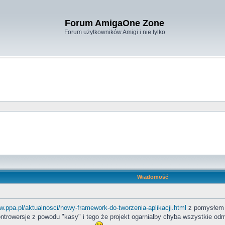
Forum AmigaOne Zone
Forum użytkowników Amigi i nie tylko
Wiadomość
w.ppa.pl/aktualnosci/nowy-framework-do-tworzenia-aplikacji.html
z pomysłem n
trowersje z powodu "kasy" i tego że projekt ogarniałby chyba wszystkie odm