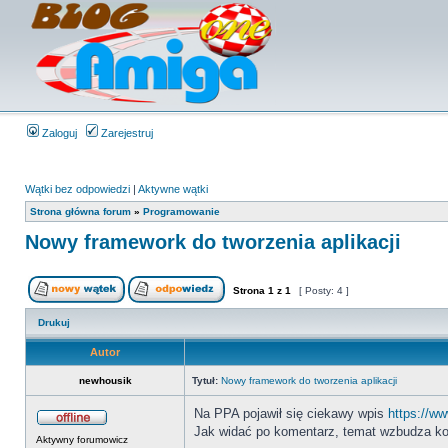
Zaloguj
Zarejestruj
Wątki bez odpowiedzi
|
Aktywne wątki
Strona główna forum
»
Programowanie
Nowy framework do tworzenia aplikacji
Strona
1
z
1
[ Posty: 4 ]
Drukuj
Autor
newhousik
Tytuł:
Nowy framework do tworzenia aplikacji
Na PPA pojawił się ciekawy wpis
https://ww
Jak widać po komentarz, temat wzbudza kon
Aktywny forumowicz