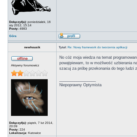
Dołączył(a):
poniedziałek, 16
sty 2012, 15:14
Posty:
4983
Góra
newhousik
Tytuł:
Re: Nowy framework do tworzenia aplikacji
No cóż moja wiedza na temat programowania
powątpiewam, to w możliwość uzbierania na
Aktywny forumowicz
szacuj za próbę przekonania do tego ludzi
_________________
Niepoprawny Optymista
Dołączył(a):
piątek, 7 lut 2014,
20:09
Posty:
224
Lokalizacja:
Katowice