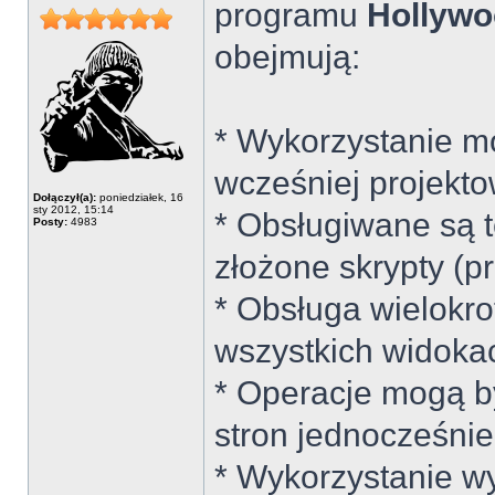
programu
Hollywo
obejmują:
* Wykorzystanie mo
wcześniej projekt
Dołączył(a):
poniedziałek, 16
sty 2012, 15:14
* Obsługiwane są t
Posty:
4983
złożone skrypty (p
* Obsługa wielokro
wszystkich widokach
* Operacje mogą b
stron jednocześnie
* Wykorzystanie wy