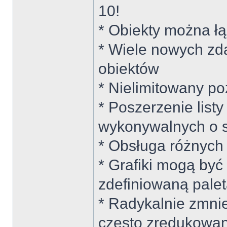
10!
* Obiekty można ł
* Wiele nowych zda
obiektów
* Nielimitowany po
* Poszerzenie list
wykonywalnych o 
* Obsługa różnych 
* Grafiki mogą być
zdefiniowaną pale
* Radykalnie zmni
często zredukowan