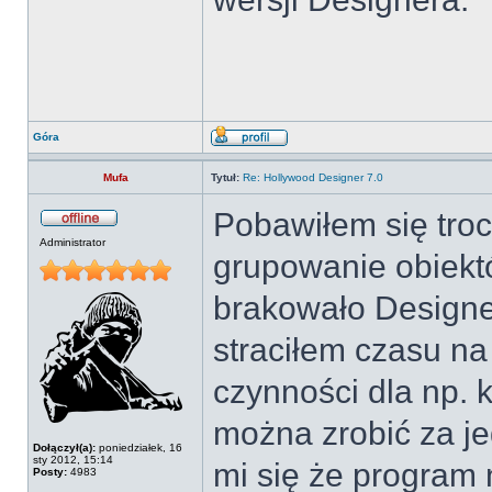
Góra
Mufa
Tytuł:
Re: Hollywood Designer 7.0
Pobawiłem się tro
Administrator
grupowanie obiektó
brakowało Designer
straciłem czasu na
czynności dla np. k
można zrobić za 
Dołączył(a):
poniedziałek, 16
sty 2012, 15:14
mi się że program n
Posty:
4983