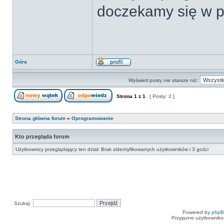
doczekamy się w pr
Góra
Wyświetl posty nie starsze niż:
Strona
1
z
1
[ Posty: 2 ]
Strona główna forum
»
Oprogramowanie
Kto przegląda forum
Użytkownicy przeglądający ten dział: Brak zidentyfikowanych użytkowników i 3 gości
Szukaj:
Powered by
php
Przyjazne użytkowniko