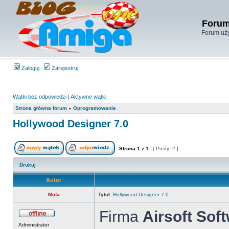
Forum
Forum uży
Zaloguj
Zarejestruj
Wątki bez odpowiedzi
|
Aktywne wątki
Strona główna forum
»
Oprogramowanie
Hollywood Designer 7.0
Strona
1
z
1
[ Posty: 2 ]
Drukuj
Autor
Mufa
Tytuł:
Hollywood Designer 7.0
Firma
Airsoft Soft
Administrator