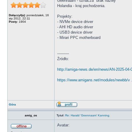
Geennaam - oznacza "brak nazwy"
Holandia - kraj pochodzenia.
Dołączył(a):
poniedziałek, 16
Projekty:
sty 2012, 22:11
- NVMe device driver
Posty:
1904
- AHI HD audio driver
- USB3 device driver
- Mirari PPC motherboard
----------
Żródło:
http://amiga-news.de/en/news/AN-2025-04-
https://www.amigans.net/modules/newbb/v .
Góra
amig_os
Tytuł:
Re: Harald 'Geennaam' Kanning.
Avatar: