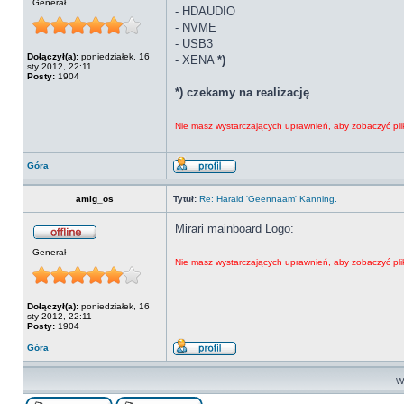
Generał
- HDAUDIO
- NVME
- USB3
Dołączył(a):
poniedziałek, 16
- XENA
*)
sty 2012, 22:11
Posty:
1904
*) czekamy na realizację
Nie masz wystarczających uprawnień, aby zobaczyć pli
Góra
amig_os
Tytuł:
Re: Harald 'Geennaam' Kanning.
Mirari mainboard Logo:
Generał
Nie masz wystarczających uprawnień, aby zobaczyć pli
Dołączył(a):
poniedziałek, 16
sty 2012, 22:11
Posty:
1904
Góra
Wy