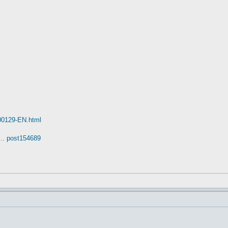
00129-EN.html
.. post154689