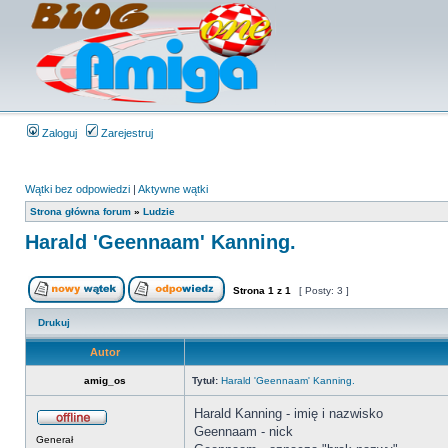
Zaloguj
Zarejestruj
Wątki bez odpowiedzi
|
Aktywne wątki
Strona główna forum
»
Ludzie
Harald 'Geennaam' Kanning.
Strona
1
z
1
[ Posty: 3 ]
Drukuj
Autor
amig_os
Tytuł:
Harald 'Geennaam' Kanning.
Harald Kanning - imię i nazwisko
Geennaam - nick
Generał