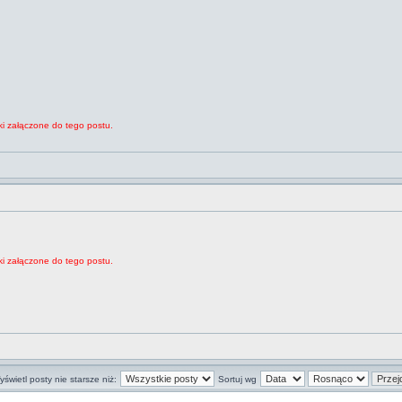
ki załączone do tego postu.
ki załączone do tego postu.
świetl posty nie starsze niż:
Sortuj wg