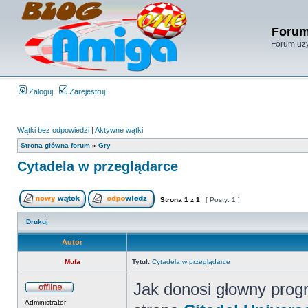
Forum
Forum uży
Zaloguj
Zarejestruj
Wątki bez odpowiedzi
|
Aktywne wątki
Strona główna forum
»
Gry
Cytadela w przeglądarce
Strona
1
z
1
[ Posty: 1 ]
Drukuj
Autor
Mufa
Tytuł:
Cytadela w przeglądarce
Jak donosi głowny prog
Administrator