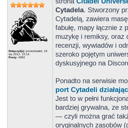
strona
Citadel Univers
Cytadela
. Stworzony pr
Cytadelą, zawiera masę i
fabułę, mapy łącznie z 
muzykę i remiksy, oraz d
recenzji, wywiadów i od
Dołączył(a):
poniedziałek, 16
szeroko pojętym uniwer
sty 2012, 15:14
Posty:
4982
dyskusyjnego na Discord
Ponadto na serwisie m
port Cytadeli działaj
Jest to w pełni funkcjon
bardziej grywalna, ze s
— czyli można grać takż
oryginalnych zasobów (g