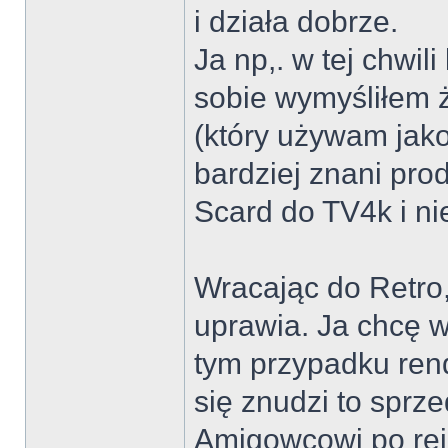
i działa dobrze.
Ja np,. w tej chwil
sobie wymyśliłem ż
(który używam jako 
bardziej znani pro
Scard do TV4k i n
Wracając do Retro,
uprawia. Ja chcę w 
tym przypadku ren
się znudzi to spr
Amigowcowi po rein