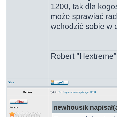
1200, tak dla kogo
może sprawiać rado
wchodzić sobie w 
______________
Robert "Hextreme"
Góra
Schizo
Tytuł:
Re: Kupię sprawną Amigę 1200
newhousik napisał(a
Amator