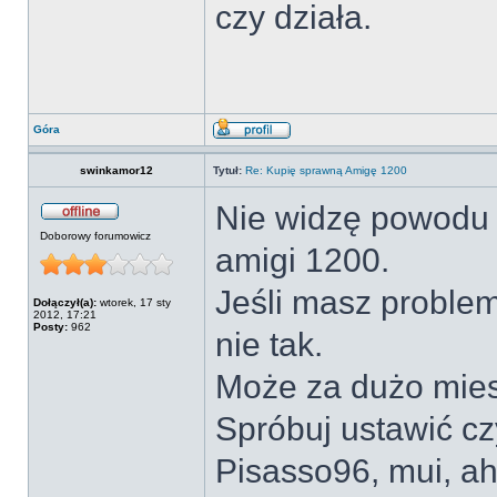
czy działa.
Góra
swinkamor12
Tytuł:
Re: Kupię sprawną Amigę 1200
Nie widzę powodu 
Doborowy forumowicz
amigi 1200.
Jeśli masz proble
Dołączył(a):
wtorek, 17 sty
2012, 17:21
Posty:
962
nie tak.
Może za dużo mie
Spróbuj ustawić cz
Pisasso96, mui, ahi