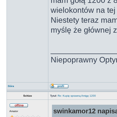
mam gołą 1200 z 8 
wielokontów na tej 
Niestety teraz ma
myślę że głównej 
______________
Niepoprawny Opty
Góra
Schizo
Tytuł:
Re: Kupię sprawną Amigę 1200
swinkamor12 napisa
Amator