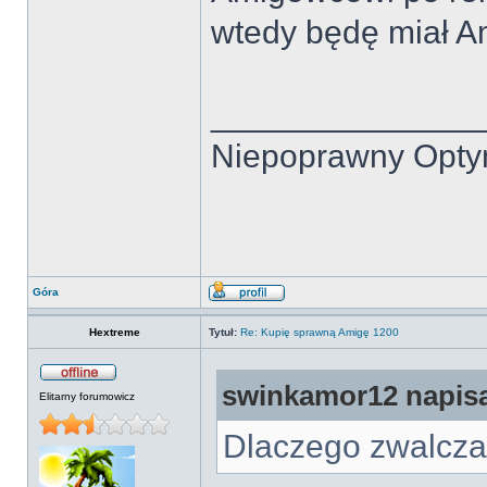
wtedy będę miał 
______________
Niepoprawny Opty
Góra
Hextreme
Tytuł:
Re: Kupię sprawną Amigę 1200
swinkamor12 napisa
Elitarny forumowicz
Dlaczego zwalcza