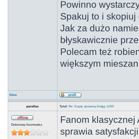
Powinno wystarczyć
Spakuj to i skopiuj
Jak za dużo namie
błyskawicznie prze
Polecam też robie
większym mieszan
Góra
parallax
Tytuł:
Re: Kupię sprawną Amigę 1200
Fanom klasycznej A
Doborowy forumowicz
sprawia satysfakcj