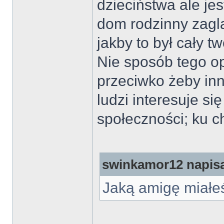
dzieciństwa ale je
dom rodzinny zagląd
jakby to był cały 
Nie sposób tego op
przeciwko żeby inn
ludzi interesuje się
społeczności; ku c
swinkamor12 napisa
Jaką amigę miałeś