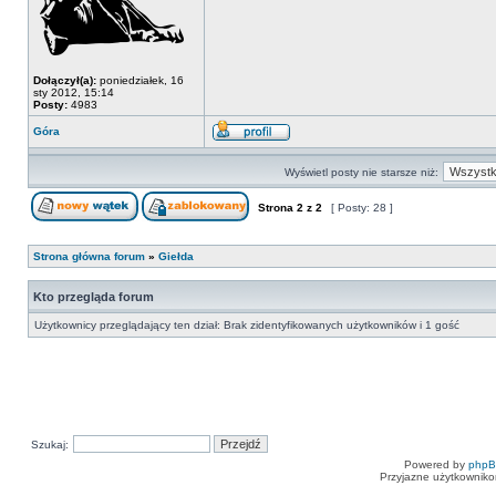
Dołączył(a):
poniedziałek, 16
sty 2012, 15:14
Posty:
4983
Góra
Wyświetl posty nie starsze niż:
Strona
2
z
2
[ Posty: 28 ]
Strona główna forum
»
Giełda
Kto przegląda forum
Użytkownicy przeglądający ten dział: Brak zidentyfikowanych użytkowników i 1 gość
Szukaj:
Powered by
php
Przyjazne użytkowniko