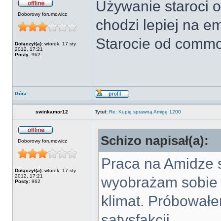
Używanie staroci o
Doborowy forumowicz
chodzi lepiej na e
Starocie od commod
Dołączył(a):
wtorek, 17 sty
2012, 17:21
Posty:
962
Góra
swinkamor12
Tytuł:
Re: Kupię sprawną Amigę 1200
Schizo napisał(a):
Doborowy forumowicz
Praca na Amidze s
Dołączył(a):
wtorek, 17 sty
2012, 17:21
wyobrażam sobie d
Posty:
962
klimat. Próbowałe
satysfakcji.