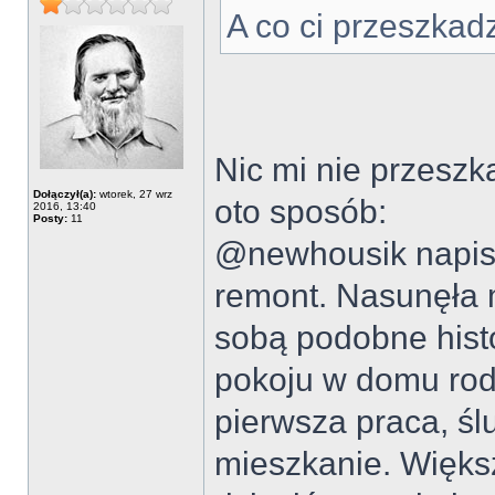
A co ci przeszkad
Nic mi nie przeszk
Dołączył(a):
wtorek, 27 wrz
oto sposób:
2016, 13:40
Posty:
11
@newhousik napisa
remont. Nasunęła 
sobą podobne hist
pokoju w domu rod
pierwsza praca, ś
mieszkanie. Więks