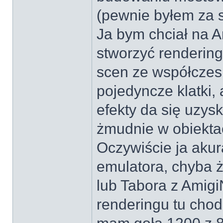
(pewnie byłem za sł
Ja bym chciał na 
stworzyć rendering 
scen ze współczes
pojedyncze klatki,
efekty da się uzysk
żmudnie w obiektac
Oczywiście ja akur
emulatora, chyba ż
lub Tabora z Amig
renderingu tu chodz