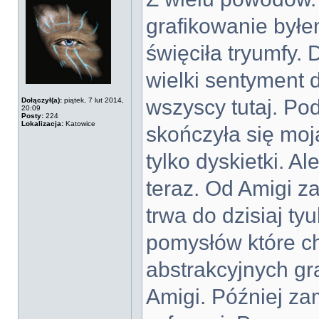
grafikowanie byłe
święciła tryumfy. 
wielki sentyment
wszyscy tutaj. Po
Dołączył(a):
piątek, 7 lut 2014,
20:09
Posty:
224
Lokalizacja:
Katowice
skończyła się moj
tylko dyskietki. Al
teraz. Od Amigi za
trwa do dzisiaj tyu
pomysłów które ch
abstrakcyjnych gr
Amigi. Później za