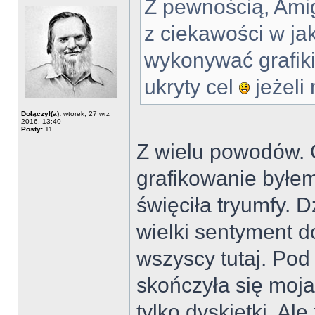
Z pewnością, Amig
z ciekawości w ja
wykonywać grafiki 
ukryty cel
jeżeli
Dołączył(a):
wtorek, 27 wrz
2016, 13:40
Posty:
11
Z wielu powodów. 
grafikowanie byłem
święciła tryumfy. D
wielki sentyment 
wszyscy tutaj. Pod
skończyła się moja
tylko dyskietki. Ale