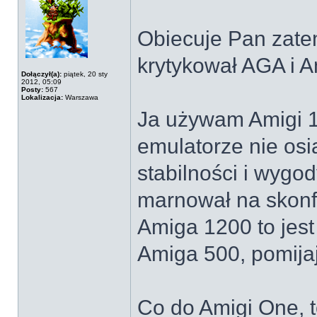
Obiecuje Pan zate
krytykował AGA i 
Dołączył(a):
piątek, 20 sty
2012, 05:09
Posty:
567
Lokalizacja:
Warszawa
Ja używam Amigi 
emulatorze nie osi
stabilności i wygo
marnował na skonf
Amiga 1200 to jest
Amiga 500, pomija
Co do Amigi One, 