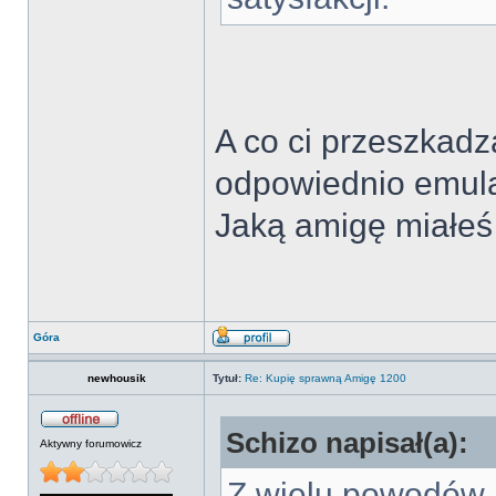
A co ci przeszkad
odpowiednio emula
Jaką amigę miałeś
Góra
newhousik
Tytuł:
Re: Kupię sprawną Amigę 1200
Schizo napisał(a):
Aktywny forumowicz
Z wielu powodów.