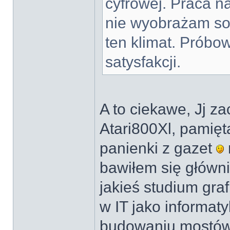
cyfrowej. Praca n
nie wyobrażam sob
ten klimat. Próbo
satysfakcji.
A to ciekawe, Jj z
Atari800Xl, pamię
panienki z gazet
bawiłem się główn
jakieś studium gra
w IT jako informat
budowaniu mostów,