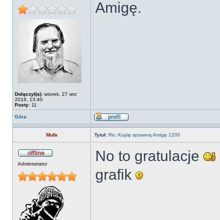
Amigę.
Dołączył(a):
wtorek, 27 wrz
2016, 13:40
Posty:
11
Góra
Mufa
Tytuł:
Re: Kupię sprawną Amigę 1200
No to gratulacje
Administrator
grafik