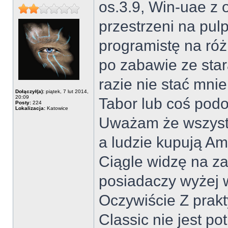
os.3.9, Win-uae z 
przestrzeni na pul
programistę na róż
po zabawie ze st
razie nie stać mni
Dołączył(a):
piątek, 7 lut 2014,
20:09
Tabor lub coś pod
Posty:
224
Lokalizacja:
Katowice
Uważam że wszystk
a ludzie kupują Am
Ciągle widzę na za
posiadaczy wyżej 
Oczywiście Z prak
Classic nie jest 