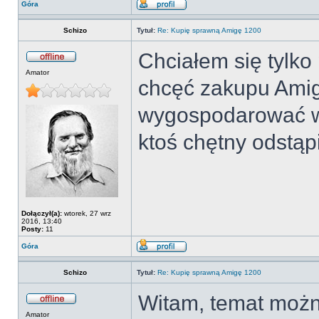
Góra
Schizo
Tytuł:
Re: Kupię sprawną Amigę 1200
Chciałem się tylk
Amator
chcęć zakupu Amig
wygospodarować w 
ktoś chętny odstąp
Dołączył(a):
wtorek, 27 wrz
2016, 13:40
Posty:
11
Góra
Schizo
Tytuł:
Re: Kupię sprawną Amigę 1200
Witam, temat możn
Amator