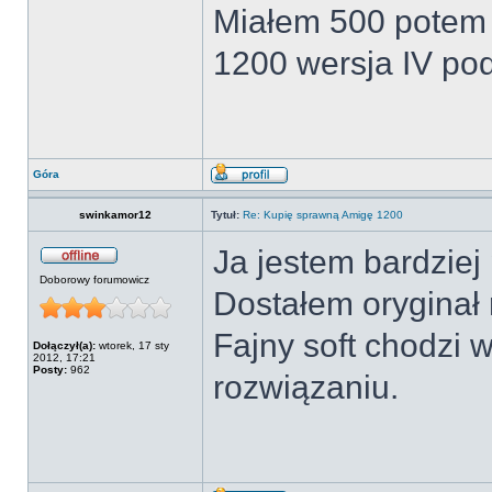
Miałem 500 potem 
1200 wersja IV po
Góra
swinkamor12
Tytuł:
Re: Kupię sprawną Amigę 1200
Ja jestem bardziej
Doborowy forumowicz
Dostałem oryginał
Fajny soft chodzi
Dołączył(a):
wtorek, 17 sty
2012, 17:21
Posty:
962
rozwiązaniu.