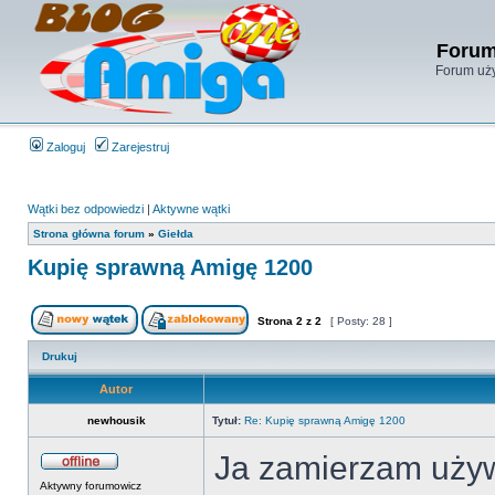
Forum
Forum uży
Zaloguj
Zarejestruj
Wątki bez odpowiedzi
|
Aktywne wątki
Strona główna forum
»
Giełda
Kupię sprawną Amigę 1200
Strona
2
z
2
[ Posty: 28 ]
Drukuj
Autor
newhousik
Tytuł:
Re: Kupię sprawną Amigę 1200
Ja zamierzam używ
Aktywny forumowicz