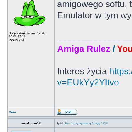
amigowego softu, 
Emulator w tym wy
Dołączył(a):
wtorek, 17 sty
______________
2012, 15:11
Posty:
942
Amiga Rulez
/
Yo
Interes życia
https
v=EUkYy2YItvo
Góra
swinkamor12
Tytuł:
Re: Kupię sprawną Amigę 1200