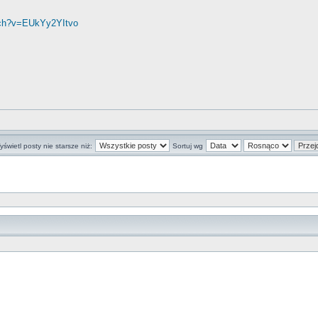
tch?v=EUkYy2YItvo
świetl posty nie starsze niż:
Sortuj wg