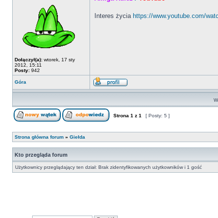
Interes życia
https://www.youtube.com/wa
Dołączył(a):
wtorek, 17 sty
2012, 15:11
Posty:
942
Góra
Wy
Strona
1
z
1
[ Posty: 5 ]
Strona główna forum
»
Giełda
Kto przegląda forum
Użytkownicy przeglądający ten dział: Brak zidentyfikowanych użytkowników i 1 gość