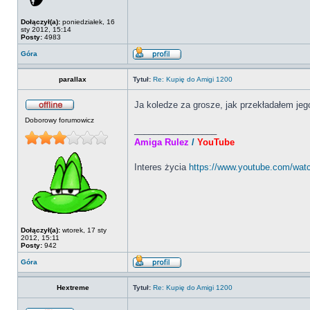
Dołączył(a):
poniedziałek, 16
sty 2012, 15:14
Posty:
4983
Góra
parallax
Tytuł:
Re: Kupię do Amigi 1200
Ja koledze za grosze, jak przekładałem je
Doborowy forumowicz
_________________
Amiga Rulez
/
YouTube
Interes życia
https://www.youtube.com/wa
Dołączył(a):
wtorek, 17 sty
2012, 15:11
Posty:
942
Góra
Hextreme
Tytuł:
Re: Kupię do Amigi 1200