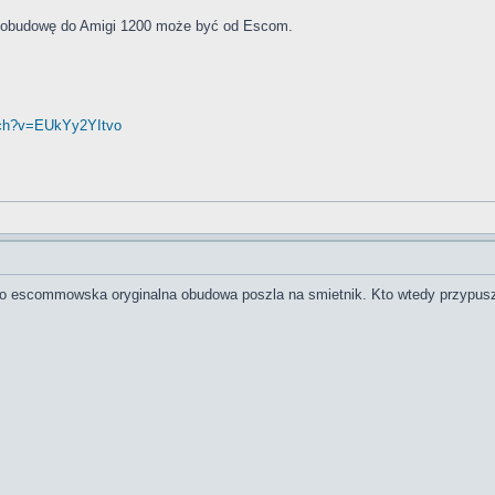
ną obudowę do Amigi 1200 może być od Escom.
tch?v=EUkYy2YItvo
 escommowska oryginalna obudowa poszla na smietnik. Kto wtedy przypuszc