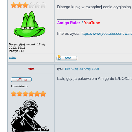
Dlatego kupię w rozsądnej cenie oryginal
_________________
Amiga Rulez
/
YouTube
Interes życia
https://www.youtube.com/wa
Dołączył(a):
wtorek, 17 sty
2012, 15:11
Posty:
942
Góra
Mufa
Tytuł:
Re: Kupię do Amigi 1200
Ech, gdy ja pakowalem Amigę do E/BOXa to
Administrator