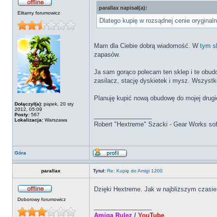
parallax napisał(a):
Elitarny forumowicz
Dlatego kupię w rozsądnej cenie orygin
Mam dla Ciebie dobrą wiadomość. W
tym s
zapasów.
Ja sam gorąco polecam ten sklep i te obud
zasilacz, stację dyskietek i mysz. Wszystk
Planuję kupić nową obudowę do mojej drugie
Dołączył(a):
piątek, 20 sty
2012, 05:09
Posty:
567
_________________
Lokalizacja:
Warszawa
Robert "Hextreme" Szacki - Gear Works so
Góra
parallax
Tytuł:
Re: Kupię do Amigi 1200
Dzięki Hextreme. Jak w najbliższym czasie 
Doborowy forumowicz
_________________
Amiga Rulez
/
YouTube