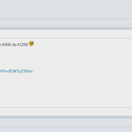
go A600 do A1200
tch?v=EUkYy2YItvo