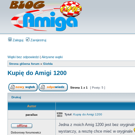
Zaloguj
Zarejestruj
Wątki bez odpowiedzi
|
Aktywne wątki
Strona główna forum
»
Giełda
Kupię do Amigi 1200
Strona
1
z
1
[ Posty: 5 ]
Drukuj
Autor
Tytuł:
Kupię do Amigi 1200
parallax
Jedna z moich Amig 1200 jest bez oryginal
wystarczy, a resztę chce mieć w oryginale
Doborowy forumowicz