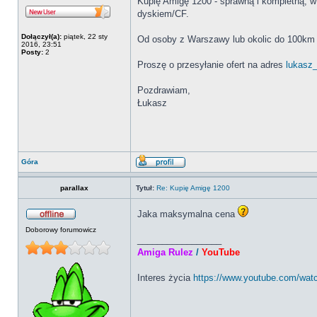
Kupię Amigę 1200 - sprawną i kompletną, w 
dyskiem/CF.
Dołączył(a):
piątek, 22 sty
Od osoby z Warszawy lub okolic do 100km s
2016, 23:51
Posty:
2
Proszę o przesyłanie ofert na adres
lukasz
Pozdrawiam,
Łukasz
Góra
parallax
Tytuł:
Re: Kupię Amigę 1200
Jaka maksymalna cena
Doborowy forumowicz
_________________
Amiga Rulez
/
YouTube
Interes życia
https://www.youtube.com/wa