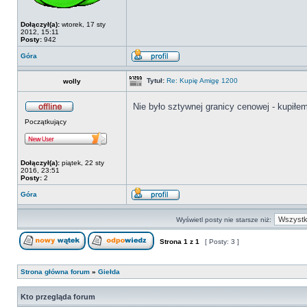
Dołączył(a):
wtorek, 17 sty
2012, 15:11
Posty:
942
Góra
Tytuł:
Re: Kupię Amigę 1200
wolly
Nie było sztywnej granicy cenowej - kupi
Początkujący
Dołączył(a):
piątek, 22 sty
2016, 23:51
Posty:
2
Góra
Wyświetl posty nie starsze niż:
Strona
1
z
1
[ Posty: 3 ]
Strona główna forum
»
Giełda
Kto przegląda forum