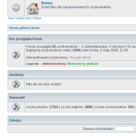
Bonus
Dział tylko dla zarejestrowanych użytkowników
Usuń ciasteczka
|
Ekipa
Strona główna forum
Kto przegląda forum
Forum przegląda
53
użytkowników :: 1 zidentyfikowany, 0 ukrytych i 52 go
Najwięcej użytkowników online (
1542
) było środa, 6 maja 2026, 12:39
Zidentyfikowani użytkownicy:
Google [Bot]
Legenda ::
Administratorzy
,
Moderatorzy globalni
Urodziny
Nikt nie ma dziś urodzin
Statystyki
Liczba postów:
17314
| Liczba wątków:
1858
| Liczba użytkowników:
254
|
Zaloguj
Nazwa użytkownika: