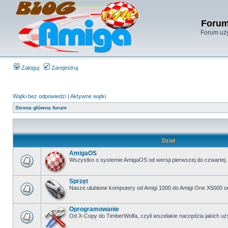
Forum
Forum uży
Zaloguj
Zarejestruj
Wątki bez odpowiedzi
|
Aktywne wątki
Strona główna forum
Dział
AmigaOS
Wszystko o systemie AmigaOS od wersji pierwszej do czwartej.
Sprzęt
Nasze ulubione komputery od Amigi 1000 do Amigi One X5000 o
Oprogramowanie
Od X-Copy do TimberWolfa, czyli wszelakie narzędzia jakich 