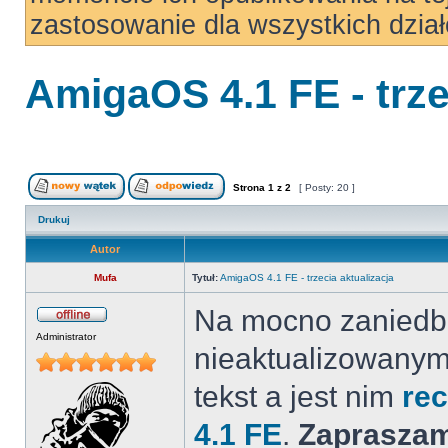
zastosowanie dla wszystkich dzi
AmigaOS 4.1 FE - trze
Strona
1
z
2
[ Posty: 20 ]
Drukuj
Autor
Mufa
Tytuł:
AmigaOS 4.1 FE - trzecia aktualizacja
Na mocno zaniedb
Administrator
nieaktualizowany
tekst a jest nim
rec
4.1 FE
.
Zapraszam