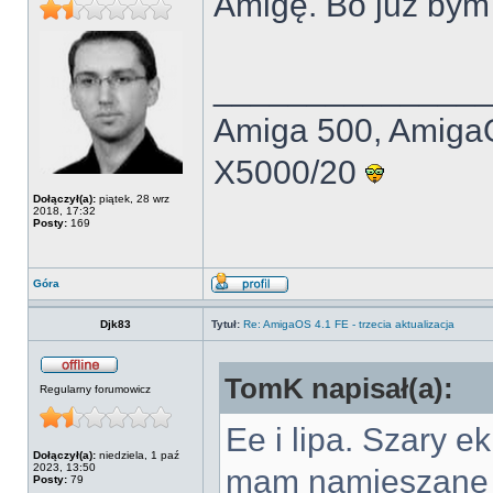
Amigę. Bo już bym 
______________
Amiga 500, Amiga
X5000/20
Dołączył(a):
piątek, 28 wrz
2018, 17:32
Posty:
169
Góra
Djk83
Tytuł:
Re: AmigaOS 4.1 FE - trzecia aktualizacja
TomK napisał(a):
Regularny forumowicz
Ee i lipa. Szary 
Dołączył(a):
niedziela, 1 paź
2023, 13:50
mam namieszane w
Posty:
79