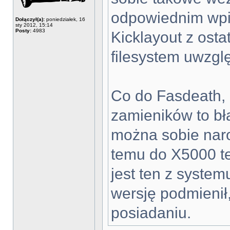
odpowiednim wpis
Dołączył(a):
poniedziałek, 16
sty 2012, 15:14
Posty:
4983
Kicklayout z osta
filesystem uwzgl
Co do Fasdeath, 
zamieników to b
można sobie naro
temu do X5000 t
jest ten z system
wersję podmienił,
posiadaniu.