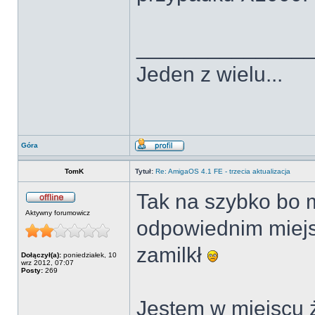
______________
Jeden z wielu...
Góra
TomK
Tytuł:
Re: AmigaOS 4.1 FE - trzecia aktualizacja
Tak na szybko bo 
Aktywny forumowicz
odpowiednim miejs
zamilkł
Dołączył(a):
poniedziałek, 10
wrz 2012, 07:07
Posty:
269
Jestem w miejscu 