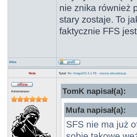
nie znika również 
stary zostaje. To 
faktycznie FFS jes
Góra
Mufa
Tytuł:
Re: AmigaOS 4.1 FE - trzecia aktualizacja
TomK napisał(a):
Administrator
Mufa napisał(a):
SFS nie ma już of
sobie takowe we