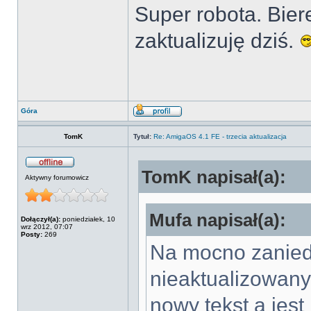
Super robota. Bier
zaktualizuję dziś.
Góra
TomK
Tytuł:
Re: AmigaOS 4.1 FE - trzecia aktualizacja
TomK napisał(a):
Aktywny forumowicz
Mufa napisał(a):
Dołączył(a):
poniedziałek, 10
wrz 2012, 07:07
Posty:
269
Na mocno zanied
nieaktualizowan
nowy tekst a jes