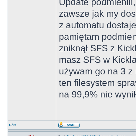
Update podmienili,
zawsze jak my dos
z automatu dostaje
pamiętam podmienil
zniknął SFS z Kick
masz SFS w Kickla
używam go na 3 z m
ten filesystem spr
na 99,9% nie wynik
Góra