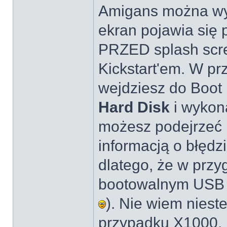
Amigans można wycz
ekran pojawia się 
PRZED splash scre
Kickstart'em. W pr
wejdziesz do Boot
Hard Disk
i wykona
możesz podejrzeć l
informacją o błędz
dlatego, że w prz
bootowalnym USB zr
). Nie wiem nieste
przypadku X1000.