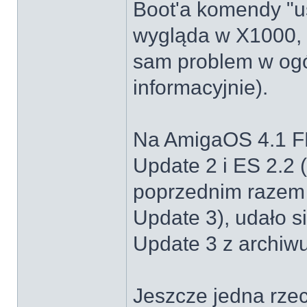
Boot'a komendy "us
wygląda w X1000, k
sam problem w ogó
informacyjnie).
Na AmigaOS 4.1 F
Update 2 i ES 2.2
poprzednim razem b
Update 3), udało 
Update 3 z archiw
Jeszcze jedna rzec