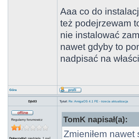
Aaa co do instalac
też podejrzewam to
nie instalować za
nawet gdyby to po
nadpisać na właśc
Góra
Djk83
Tytuł:
Re: AmigaOS 4.1 FE - trzecia aktualizacja
TomK napisał(a):
Regularny forumowicz
Zmieniłem nawet s
Dołączył(a):
niedziela, 1 paź