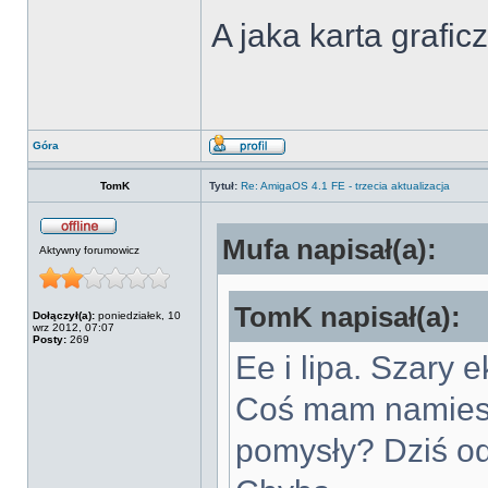
A jaka karta grafic
Góra
TomK
Tytuł:
Re: AmigaOS 4.1 FE - trzecia aktualizacja
Mufa napisał(a):
Aktywny forumowicz
TomK napisał(a):
Dołączył(a):
poniedziałek, 10
wrz 2012, 07:07
Posty:
269
Ee i lipa. Szary 
Coś mam namiesz
pomysły? Dziś od