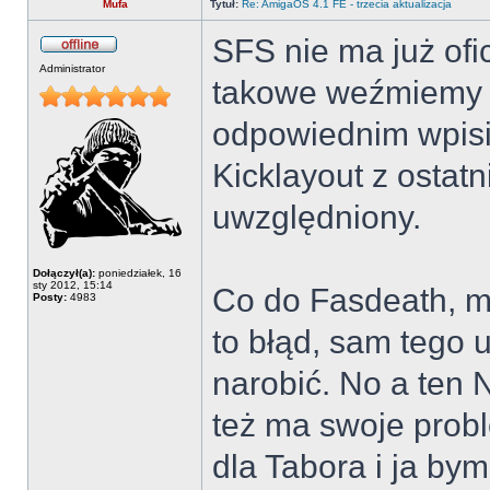
Mufa
Tytuł:
Re: AmigaOS 4.1 FE - trzecia aktualizacja
SFS nie ma już ofic
Administrator
takowe weźmiemy z
odpowiednim wpisi
Kicklayout z ostatn
uwzględniony.
Dołączył(a):
poniedziałek, 16
sty 2012, 15:14
Co do Fasdeath, m
Posty:
4983
to błąd, sam tego
narobić. No a ten
też ma swoje probl
dla Tabora i ja bym