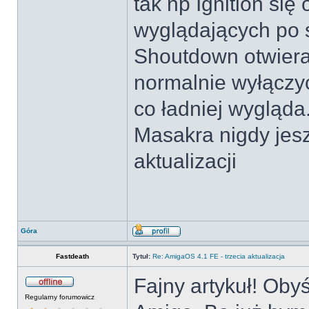
tak np Ignition się
wyglądających po 
Shoutdown otwiera
normalnie wyłączyć.
co ładniej wygląda
Masakra nigdy jes
aktualizacji
Góra
Fastdeath
Tytuł:
Re: AmigaOS 4.1 FE - trzecia aktualizacja
Fajny artykuł! Oby
Regularny forumowicz