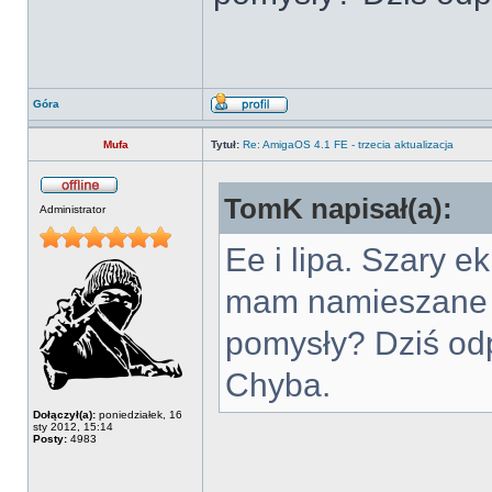
Góra
Mufa
Tytuł:
Re: AmigaOS 4.1 FE - trzecia aktualizacja
TomK napisał(a):
Administrator
Ee i lipa. Szary 
mam namieszane w
pomysły? Dziś odp
Chyba.
Dołączył(a):
poniedziałek, 16
sty 2012, 15:14
Posty:
4983