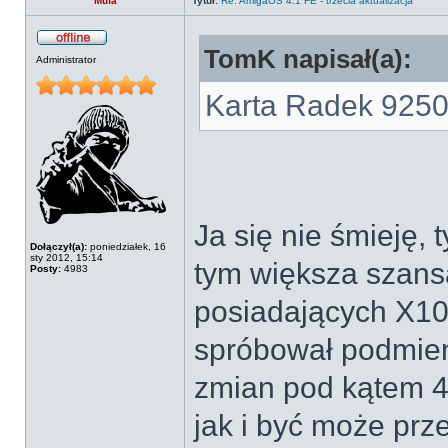
Mufa
Tytuł:
Re: AmigaOS 4.1 FE - trzecia aktualizacja
TomK napisał(a):
Administrator
Karta Radek 9250 
Ja się nie śmieję, 
Dołączył(a):
poniedziałek, 16
sty 2012, 15:14
tym większa szansa
Posty:
4983
posiadających X10
spróbował podmieni
zmian pod kątem 4k
jak i być może prz