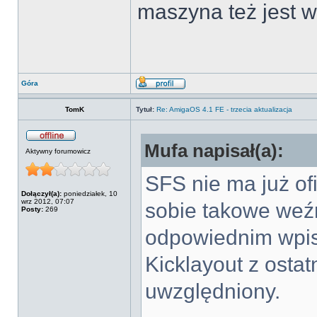
maszyna też jest w
Góra
TomK
Tytuł:
Re: AmigaOS 4.1 FE - trzecia aktualizacja
Mufa napisał(a):
Aktywny forumowicz
SFS nie ma już ofi
Dołączył(a):
poniedziałek, 10
wrz 2012, 07:07
sobie takowe weź
Posty:
269
odpowiednim wpis
Kicklayout z ostat
uwzględniony.