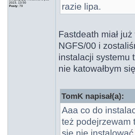
2023, 13:50
razie lipa.
Posty:
79
Fastdeath miał ju
NGFS/00 i zostaliś
instalacji systemu 
nie katowałbym si
TomK napisał(a):
Aaa co do instala
też podejrzewam t
się nie instalowa