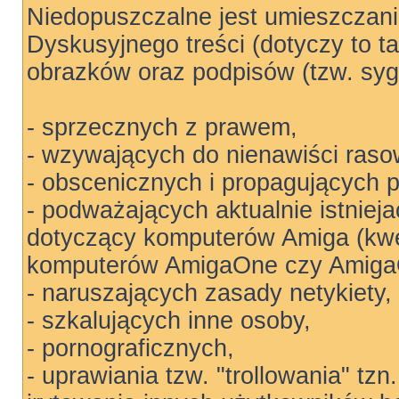
Niedopuszczalne jest umieszczan
Dyskusyjnego treści (dotyczy to t
obrazków oraz podpisów (tzw. sygn
- sprzecznych z prawem,
- wzywających do nienawiści rasow
- obscenicznych i propagujących 
- podważających aktualnie istniej
dotyczący komputerów Amiga (kwe
komputerów AmigaOne czy Amiga
- naruszających zasady netykiety,
- szkalujących inne osoby,
- pornograficznych,
- uprawiania tzw. "trollowania" tz