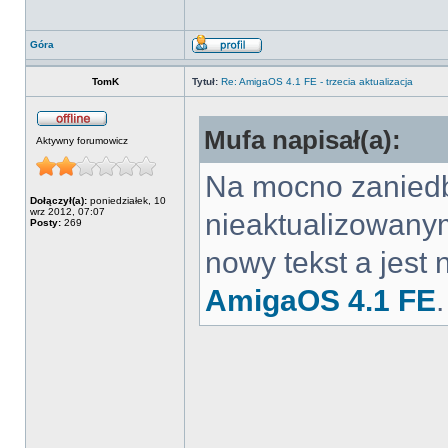
Góra
TomK
Tytuł:
Re: AmigaOS 4.1 FE - trzecia aktualizacja
Mufa napisał(a):
Aktywny forumowicz
Na mocno zanied
Dołączył(a):
poniedziałek, 10
wrz 2012, 07:07
nieaktualizowany
Posty:
269
nowy tekst a jest
AmigaOS 4.1 FE