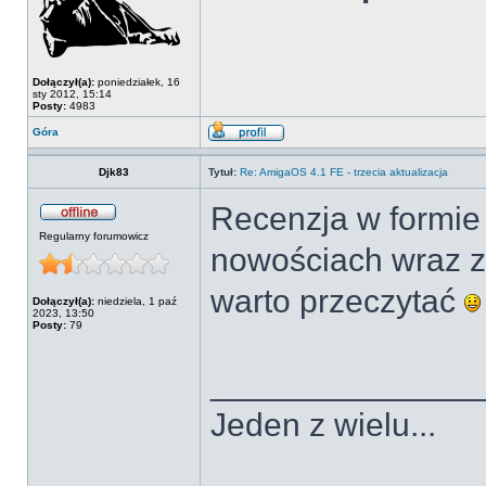
Dołączył(a):
poniedziałek, 16
sty 2012, 15:14
Posty:
4983
Góra
Djk83
Tytuł:
Re: AmigaOS 4.1 FE - trzecia aktualizacja
Recenzja w formie
Regularny forumowicz
nowościach wraz 
warto przeczytać
Dołączył(a):
niedziela, 1 paź
2023, 13:50
Posty:
79
______________
Jeden z wielu...