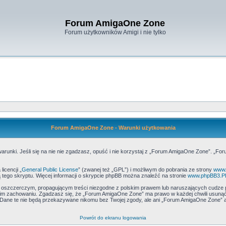
Forum AmigaOne Zone
Forum użytkowników Amigi i nie tylko
Forum AmigaOne Zone - Warunki użytkowania
runki. Jeśli się na nie nie zgadzasz, opuść i nie korzystaj z „Forum AmigaOne Zone”. „Fo
icencji „
General Public License
” (zwanej też „GPL”) i możliwym do pobrania ze strony
www.
 tego skryptu. Więcej informacji o skrypcie phpBB można znaleźć na stronie
www.phpBB3.P
, oszczerczym, propagującym treści niezgodne z polskim prawem lub naruszających cudze 
m zachowaniu. Zgadzasz się, że „Forum AmigaOne Zone” ma prawo w każdej chwili usunąć,
h. Dane te nie będą przekazywane nikomu bez Twojej zgody, ale ani „Forum AmigaOne Zone
Powrót do ekranu logowania