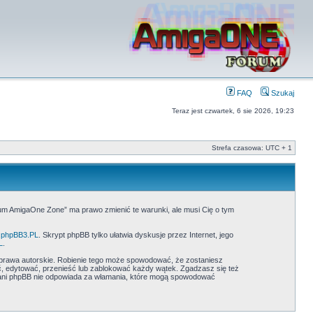
FAQ
Szukaj
Teraz jest czwartek, 6 sie 2026, 19:23
Strefa czasowa: UTC + 1
rum AmigaOne Zone” ma prawo zmienić te warunki, ale musi Cię o tym
phpBB3.PL
. Skrypt phpBB tylko ułatwia dyskusje przez Internet, jego
L
.
prawa autorskie. Robienie tego może spowodować, że zostaniesz
 edytować, przenieść lub zablokować każdy wątek. Zgadzasz się też
” ani phpBB nie odpowiada za włamania, które mogą spowodować