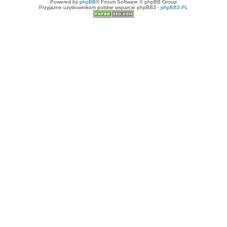
Powered by
phpBB
® Forum Software © phpBB Group
Przyjazne użytkownikom polskie wsparcie phpBB3 -
phpBB3.PL