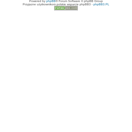
Powered by
phpBB
® Forum Software © phpBB Group
Przyjazne użytkownikom polskie wsparcie phpBB3 -
phpBB3.PL