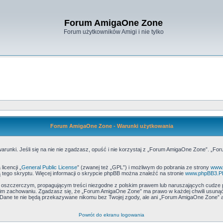
Forum AmigaOne Zone
Forum użytkowników Amigi i nie tylko
Forum AmigaOne Zone - Warunki użytkowania
runki. Jeśli się na nie nie zgadzasz, opuść i nie korzystaj z „Forum AmigaOne Zone”. „Fo
icencji „
General Public License
” (zwanej też „GPL”) i możliwym do pobrania ze strony
www.
 tego skryptu. Więcej informacji o skrypcie phpBB można znaleźć na stronie
www.phpBB3.P
, oszczerczym, propagującym treści niezgodne z polskim prawem lub naruszających cudze 
m zachowaniu. Zgadzasz się, że „Forum AmigaOne Zone” ma prawo w każdej chwili usunąć,
h. Dane te nie będą przekazywane nikomu bez Twojej zgody, ale ani „Forum AmigaOne Zone
Powrót do ekranu logowania