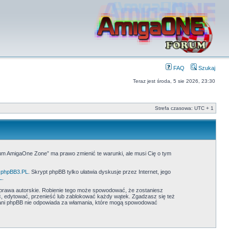
FAQ
Szukaj
Teraz jest środa, 5 sie 2026, 23:30
Strefa czasowa: UTC + 1
rum AmigaOne Zone” ma prawo zmienić te warunki, ale musi Cię o tym
phpBB3.PL
. Skrypt phpBB tylko ułatwia dyskusje przez Internet, jego
L
.
prawa autorskie. Robienie tego może spowodować, że zostaniesz
 edytować, przenieść lub zablokować każdy wątek. Zgadzasz się też
” ani phpBB nie odpowiada za włamania, które mogą spowodować