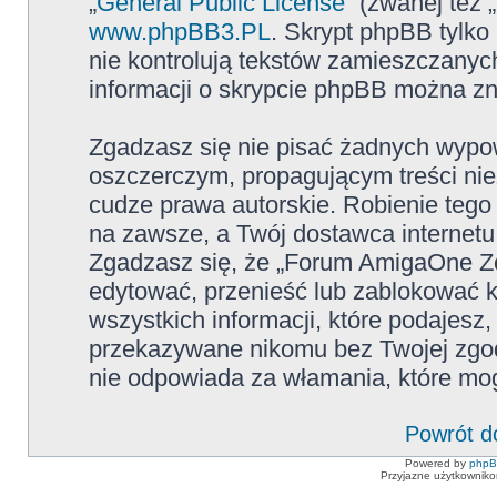
„
General Public License
” (zwanej też
www.phpBB3.PL
. Skrypt phpBB tylko 
nie kontrolują tekstów zamieszczanyc
informacji o skrypcie phpBB można zn
Zgadzasz się nie pisać żadnych wypow
oszczerczym, propagującym treści ni
cudze prawa autorskie. Robienie te
na zawsze, a Twój dostawca internet
Zgadzasz się, że „Forum AmigaOne Zo
edytować, przenieść lub zablokować 
wszystkich informacji, które podajesz
przekazywane nikomu bez Twojej zgo
nie odpowiada za włamania, które m
Powrót d
Powered by
php
Przyjazne użytkowniko