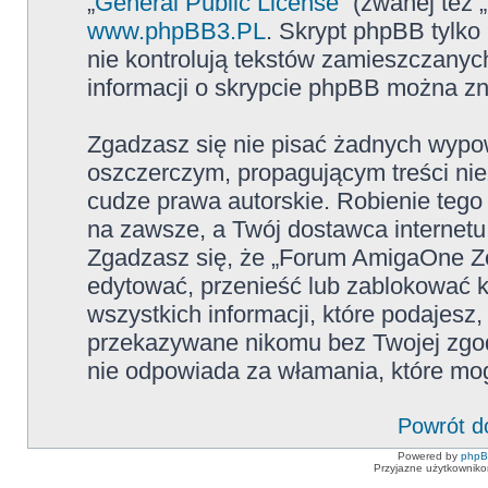
„
General Public License
” (zwanej też
www.phpBB3.PL
. Skrypt phpBB tylko 
nie kontrolują tekstów zamieszczanyc
informacji o skrypcie phpBB można zn
Zgadzasz się nie pisać żadnych wypow
oszczerczym, propagującym treści ni
cudze prawa autorskie. Robienie te
na zawsze, a Twój dostawca internet
Zgadzasz się, że „Forum AmigaOne Zo
edytować, przenieść lub zablokować 
wszystkich informacji, które podajesz
przekazywane nikomu bez Twojej zgo
nie odpowiada za włamania, które m
Powrót d
Powered by
php
Przyjazne użytkowniko