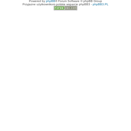
Powered by
phpBB
® Forum Software © phpBB Group
Przyjazne użytkownikom polskie wsparcie phpBB3 -
phpBB3.PL