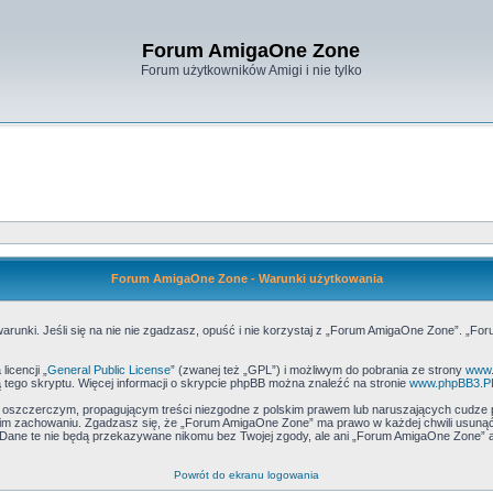
Forum AmigaOne Zone
Forum użytkowników Amigi i nie tylko
Forum AmigaOne Zone - Warunki użytkowania
runki. Jeśli się na nie nie zgadzasz, opuść i nie korzystaj z „Forum AmigaOne Zone”. „Fo
icencji „
General Public License
” (zwanej też „GPL”) i możliwym do pobrania ze strony
www.
 tego skryptu. Więcej informacji o skrypcie phpBB można znaleźć na stronie
www.phpBB3.P
, oszczerczym, propagującym treści niezgodne z polskim prawem lub naruszających cudze 
m zachowaniu. Zgadzasz się, że „Forum AmigaOne Zone” ma prawo w każdej chwili usunąć,
h. Dane te nie będą przekazywane nikomu bez Twojej zgody, ale ani „Forum AmigaOne Zone
Powrót do ekranu logowania