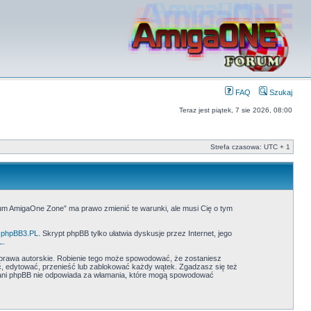
FAQ
Szukaj
Teraz jest piątek, 7 sie 2026, 08:00
Strefa czasowa: UTC + 1
rum AmigaOne Zone” ma prawo zmienić te warunki, ale musi Cię o tym
phpBB3.PL
. Skrypt phpBB tylko ułatwia dyskusje przez Internet, jego
L
.
prawa autorskie. Robienie tego może spowodować, że zostaniesz
 edytować, przenieść lub zablokować każdy wątek. Zgadzasz się też
” ani phpBB nie odpowiada za włamania, które mogą spowodować