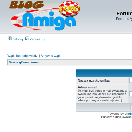
Forum
Forum uży
Zaloguj
Zarejestruj
Wątki bez odpowiedzi
|
Aktywne wątki
Strona główna forum
Nazwa użytkownika:
Adres e-mail:
To musi być adres e-mail związany z
Twoim kontem. Jeżeli nie zmieniałeś
go w panelu użytkownika, jest to
adres podany w czasie rejestracji.
Powered by
php
Przyjazne użytkowniko