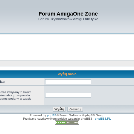
Forum AmigaOne Zone
Forum użytkowników Amigi i nie tylko
Wyślij hasło
ka:
-mail związany z Twoim
zmieniałeś go w panelu
o adres podany w czasie
Powered by
phpBB
® Forum Software © phpBB Group
Przyjazne użytkownikom polskie wsparcie phpBB3 -
phpBB3.PL