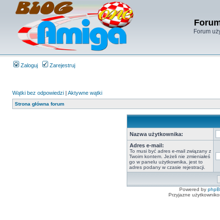
Forum
Forum uży
Zaloguj
Zarejestruj
Wątki bez odpowiedzi
|
Aktywne wątki
Strona główna forum
Nazwa użytkownika:
Adres e-mail:
To musi być adres e-mail związany z
Twoim kontem. Jeżeli nie zmieniałeś
go w panelu użytkownika, jest to
adres podany w czasie rejestracji.
Powered by
php
Przyjazne użytkowniko