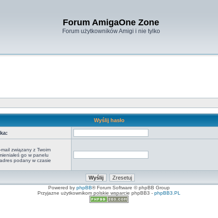
Forum AmigaOne Zone
Forum użytkowników Amigi i nie tylko
Wyślij hasło
ka:
-mail związany z Twoim
zmieniałeś go w panelu
o adres podany w czasie
Powered by
phpBB
® Forum Software © phpBB Group
Przyjazne użytkownikom polskie wsparcie phpBB3 -
phpBB3.PL