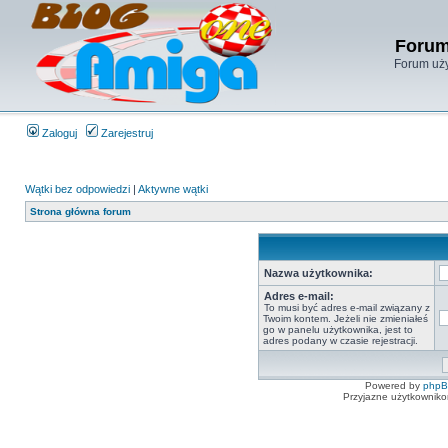
Forum
Forum uży
Zaloguj
Zarejestruj
Wątki bez odpowiedzi
|
Aktywne wątki
Strona główna forum
Nazwa użytkownika:
Adres e-mail:
To musi być adres e-mail związany z
Twoim kontem. Jeżeli nie zmieniałeś
go w panelu użytkownika, jest to
adres podany w czasie rejestracji.
Powered by
php
Przyjazne użytkowniko