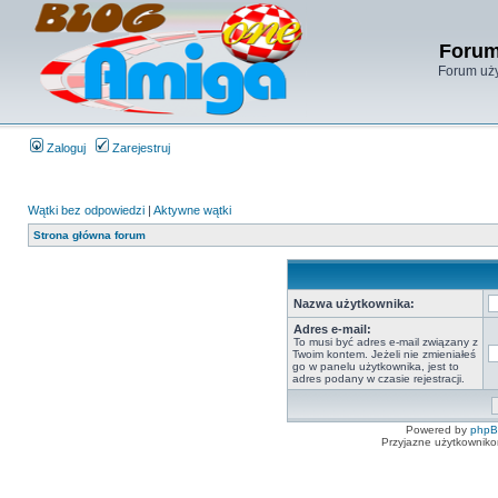
Forum
Forum uży
Zaloguj
Zarejestruj
Wątki bez odpowiedzi
|
Aktywne wątki
Strona główna forum
Nazwa użytkownika:
Adres e-mail:
To musi być adres e-mail związany z
Twoim kontem. Jeżeli nie zmieniałeś
go w panelu użytkownika, jest to
adres podany w czasie rejestracji.
Powered by
php
Przyjazne użytkowniko