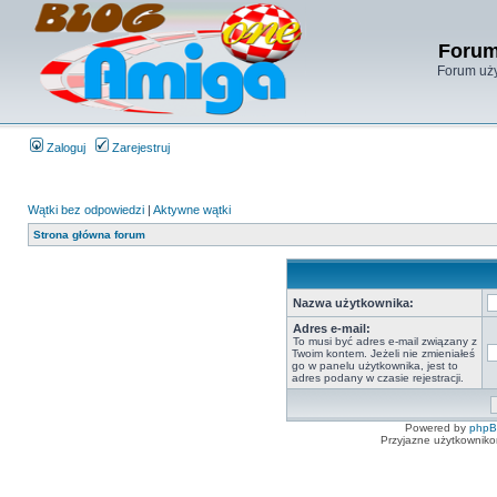
Forum
Forum uży
Zaloguj
Zarejestruj
Wątki bez odpowiedzi
|
Aktywne wątki
Strona główna forum
Nazwa użytkownika:
Adres e-mail:
To musi być adres e-mail związany z
Twoim kontem. Jeżeli nie zmieniałeś
go w panelu użytkownika, jest to
adres podany w czasie rejestracji.
Powered by
php
Przyjazne użytkowniko