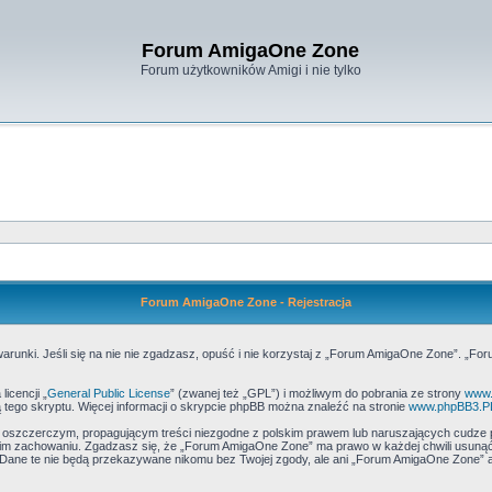
Forum AmigaOne Zone
Forum użytkowników Amigi i nie tylko
Forum AmigaOne Zone - Rejestracja
runki. Jeśli się na nie nie zgadzasz, opuść i nie korzystaj z „Forum AmigaOne Zone”. „Fo
icencji „
General Public License
” (zwanej też „GPL”) i możliwym do pobrania ze strony
www.
 tego skryptu. Więcej informacji o skrypcie phpBB można znaleźć na stronie
www.phpBB3.P
, oszczerczym, propagującym treści niezgodne z polskim prawem lub naruszających cudze 
m zachowaniu. Zgadzasz się, że „Forum AmigaOne Zone” ma prawo w każdej chwili usunąć,
h. Dane te nie będą przekazywane nikomu bez Twojej zgody, ale ani „Forum AmigaOne Zone