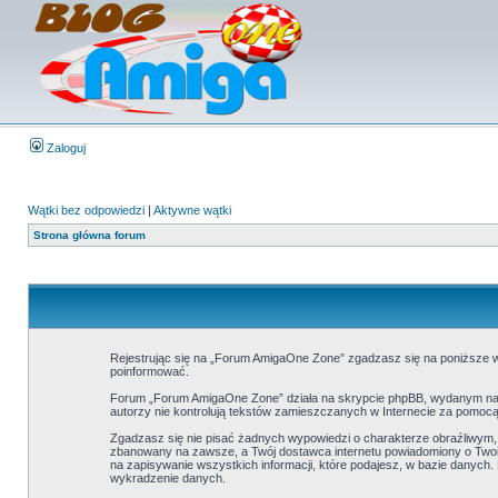
Zaloguj
Wątki bez odpowiedzi
|
Aktywne wątki
Strona główna forum
Rejestrując się na „Forum AmigaOne Zone” zgadzasz się na poniższe wa
poinformować.
Forum „Forum AmigaOne Zone” działa na skrypcie phpBB, wydanym na l
autorzy nie kontrolują tekstów zamieszczanych w Internecie za pomocą
Zgadzasz się nie pisać żadnych wypowiedzi o charakterze obraźliwym
zbanowany na zawsze, a Twój dostawca internetu powiadomiony o Twoi
na zapisywanie wszystkich informacji, które podajesz, w bazie danyc
wykradzenie danych.