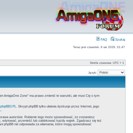
FAQ
Szukaj
Teraz jest czwartek, 6 sie 2026, 01:47
Strefa czasowa: UTC + 1
Język:
rum AmigaOne Zone” ma prawo zmienić te warunki, ale musi Cię o tym
phpBB3.PL
. Skrypt phpBB tylko ułatwia dyskusje przez Internet, jego
L
.
prawa autorskie. Robienie tego może spowodować, że zostaniesz
 edytować, przenieść lub zablokować każdy wątek. Zgadzasz się też
” ani phpBB nie odpowiada za włamania, które mogą spowodować