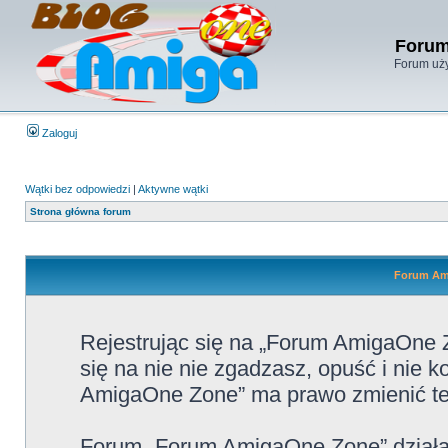
Forum
Forum uży
Zaloguj
Wątki bez odpowiedzi
|
Aktywne wątki
Strona główna forum
Forum Ami
Rejestrując się na „Forum AmigaOne Z
się na nie nie zgadzasz, opuść i nie
AmigaOne Zone” ma prawo zmienić te 
Forum „Forum AmigaOne Zone” działa 