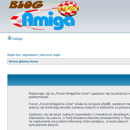
Zaloguj
Wątki bez odpowiedzi
|
Aktywne wątki
Strona główna forum
Rejestrując się na „Forum AmigaOne Zone” zgadzasz się na poniższe wa
poinformować.
Forum „Forum AmigaOne Zone” działa na skrypcie phpBB, wydanym na l
autorzy nie kontrolują tekstów zamieszczanych w Internecie za pomocą
Zgadzasz się nie pisać żadnych wypowiedzi o charakterze obraźliwym
zbanowany na zawsze, a Twój dostawca internetu powiadomiony o Twoi
na zapisywanie wszystkich informacji, które podajesz, w bazie danyc
wykradzenie danych.