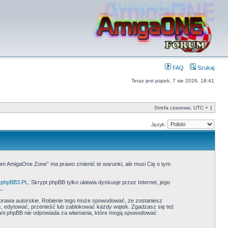
FAQ
Szukaj
Teraz jest piątek, 7 sie 2026, 18:41
Strefa czasowa: UTC + 1
Język:
rum AmigaOne Zone” ma prawo zmienić te warunki, ale musi Cię o tym
phpBB3.PL
. Skrypt phpBB tylko ułatwia dyskusje przez Internet, jego
L
.
prawa autorskie. Robienie tego może spowodować, że zostaniesz
 edytować, przenieść lub zablokować każdy wątek. Zgadzasz się też
” ani phpBB nie odpowiada za włamania, które mogą spowodować