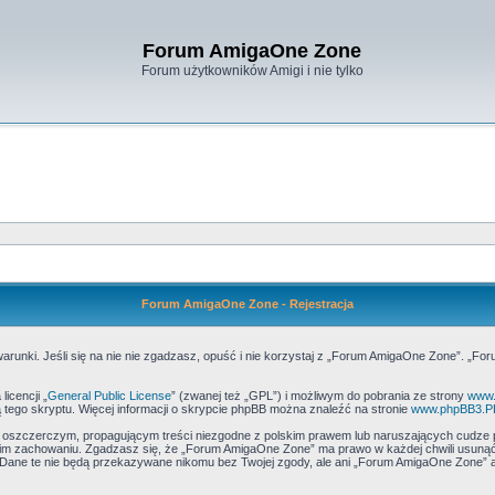
Forum AmigaOne Zone
Forum użytkowników Amigi i nie tylko
Forum AmigaOne Zone - Rejestracja
runki. Jeśli się na nie nie zgadzasz, opuść i nie korzystaj z „Forum AmigaOne Zone”. „Fo
icencji „
General Public License
” (zwanej też „GPL”) i możliwym do pobrania ze strony
www.
 tego skryptu. Więcej informacji o skrypcie phpBB można znaleźć na stronie
www.phpBB3.P
, oszczerczym, propagującym treści niezgodne z polskim prawem lub naruszających cudze 
m zachowaniu. Zgadzasz się, że „Forum AmigaOne Zone” ma prawo w każdej chwili usunąć,
h. Dane te nie będą przekazywane nikomu bez Twojej zgody, ale ani „Forum AmigaOne Zone