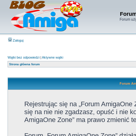
Forum
Forum uży
Zaloguj
Wątki bez odpowiedzi
|
Aktywne wątki
Strona główna forum
Forum Ami
Rejestrując się na „Forum AmigaOne Z
się na nie nie zgadzasz, opuść i nie
AmigaOne Zone” ma prawo zmienić te 
Forum „Forum AmigaOne Zone” działa 