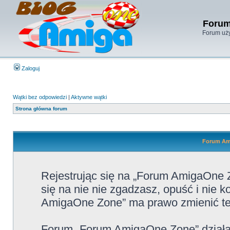
Forum
Forum uży
Zaloguj
Wątki bez odpowiedzi
|
Aktywne wątki
Strona główna forum
Forum Ami
Rejestrując się na „Forum AmigaOne Z
się na nie nie zgadzasz, opuść i nie
AmigaOne Zone” ma prawo zmienić te 
Forum „Forum AmigaOne Zone” działa 