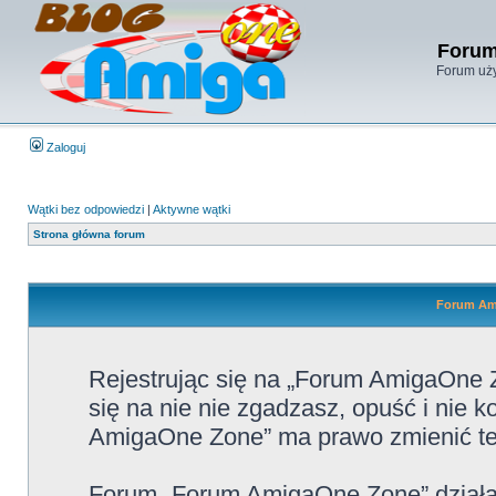
Forum
Forum uży
Zaloguj
Wątki bez odpowiedzi
|
Aktywne wątki
Strona główna forum
Forum Ami
Rejestrując się na „Forum AmigaOne Z
się na nie nie zgadzasz, opuść i nie
AmigaOne Zone” ma prawo zmienić te 
Forum „Forum AmigaOne Zone” działa 