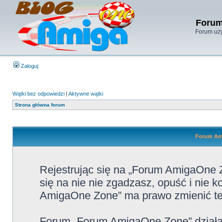
Forum
Forum uży
Zaloguj
Wątki bez odpowiedzi
|
Aktywne wątki
Strona główna forum
Forum Ami
Rejestrując się na „Forum AmigaOne Z
się na nie nie zgadzasz, opuść i nie
AmigaOne Zone” ma prawo zmienić te 
Forum „Forum AmigaOne Zone” działa 