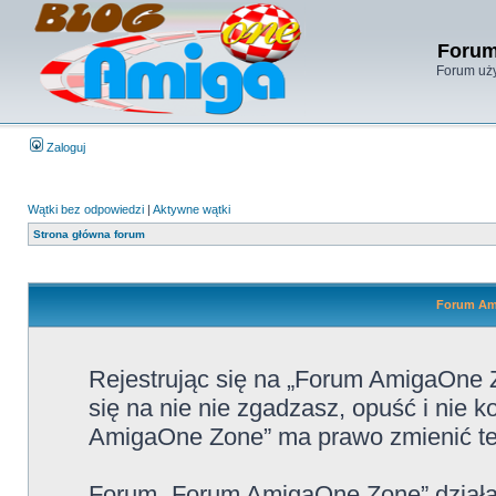
Forum
Forum uży
Zaloguj
Wątki bez odpowiedzi
|
Aktywne wątki
Strona główna forum
Forum Ami
Rejestrując się na „Forum AmigaOne Z
się na nie nie zgadzasz, opuść i nie
AmigaOne Zone” ma prawo zmienić te 
Forum „Forum AmigaOne Zone” działa 