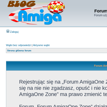
Forum
Forum uży
Zaloguj
Wątki bez odpowiedzi
|
Aktywne wątki
Strona główna forum
Forum Ami
Rejestrując się na „Forum AmigaOne Z
się na nie nie zgadzasz, opuść i nie
AmigaOne Zone” ma prawo zmienić te 
Forum „Forum AmigaOne Zone” działa 