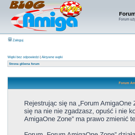
Forum
Forum uży
Zaloguj
Wątki bez odpowiedzi
|
Aktywne wątki
Strona główna forum
Forum Ami
Rejestrując się na „Forum AmigaOne Z
się na nie nie zgadzasz, opuść i nie
AmigaOne Zone” ma prawo zmienić te 
Forum „Forum AmigaOne Zone” działa 