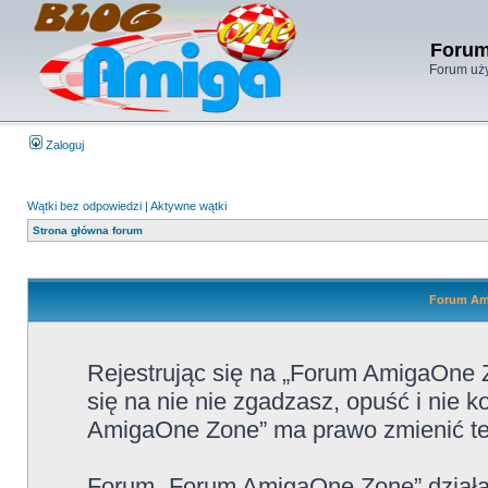
Forum
Forum uży
Zaloguj
Wątki bez odpowiedzi
|
Aktywne wątki
Strona główna forum
Forum Ami
Rejestrując się na „Forum AmigaOne Z
się na nie nie zgadzasz, opuść i nie
AmigaOne Zone” ma prawo zmienić te 
Forum „Forum AmigaOne Zone” działa 