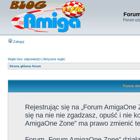
Forum
Forum uży
Zaloguj
Wątki bez odpowiedzi
|
Aktywne wątki
Strona główna forum
Forum Ami
Rejestrując się na „Forum AmigaOne Z
się na nie nie zgadzasz, opuść i nie
AmigaOne Zone” ma prawo zmienić te 
Forum „Forum AmigaOne Zone” działa 