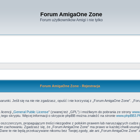
Forum AmigaOne Zone
Forum użytkowników Amigi i nie tylko
Forum AmigaOne Zone - Rejestracja
runki. Jeśli się na nie nie zgadzasz, opuść i nie korzystaj z „Forum AmigaOne Zone”. „Fo
icencji „
General Public License
” (zwanej też „GPL”) i możliwym do pobrania ze strony
www.
 tego skryptu. Więcej informacji o skrypcie phpBB można znaleźć na stronie
www.phpBB3.P
, oszczerczym, propagującym treści niezgodne z polskim prawem lub naruszających cudze 
m zachowaniu. Zgadzasz się, że „Forum AmigaOne Zone” ma prawo w każdej chwili usunąć,
h. Dane te nie będą przekazywane nikomu bez Twojej zgody, ale ani „Forum AmigaOne Zone