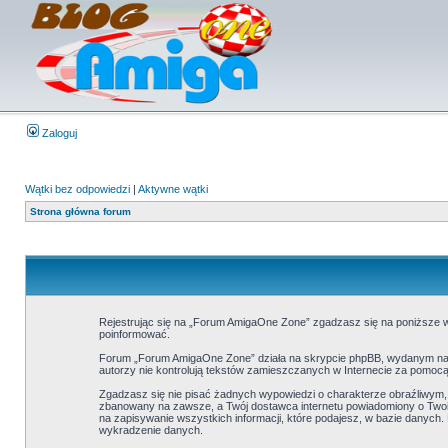
Zaloguj
Wątki bez odpowiedzi
|
Aktywne wątki
Strona główna forum
Rejestrując się na „Forum AmigaOne Zone” zgadzasz się na poniższe wa
poinformować.
Forum „Forum AmigaOne Zone” działa na skrypcie phpBB, wydanym na l
autorzy nie kontrolują tekstów zamieszczanych w Internecie za pomocą
Zgadzasz się nie pisać żadnych wypowiedzi o charakterze obraźliwym
zbanowany na zawsze, a Twój dostawca internetu powiadomiony o Twoi
na zapisywanie wszystkich informacji, które podajesz, w bazie danyc
wykradzenie danych.