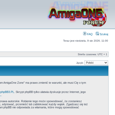
FAQ
Szukaj
Teraz jest niedziela, 9 sie 2026, 11:00
Strefa czasowa: UTC + 1
Język:
rum AmigaOne Zone” ma prawo zmienić te warunki, ale musi Cię o tym
phpBB3.PL
. Skrypt phpBB tylko ułatwia dyskusje przez Internet, jego
L
.
prawa autorskie. Robienie tego może spowodować, że zostaniesz
 edytować, przenieść lub zablokować każdy wątek. Zgadzasz się też
” ani phpBB nie odpowiada za włamania, które mogą spowodować