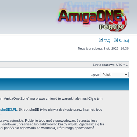
FAQ
Szukaj
Teraz jest sobota, 8 sie 2026, 19:36
Strefa czasowa: UTC + 1
Język:
rum AmigaOne Zone” ma prawo zmienić te warunki, ale musi Cię o tym
phpBB3.PL
. Skrypt phpBB tylko ułatwia dyskusje przez Internet, jego
L
.
prawa autorskie. Robienie tego może spowodować, że zostaniesz
 edytować, przenieść lub zablokować każdy wątek. Zgadzasz się też
” ani phpBB nie odpowiada za włamania, które mogą spowodować