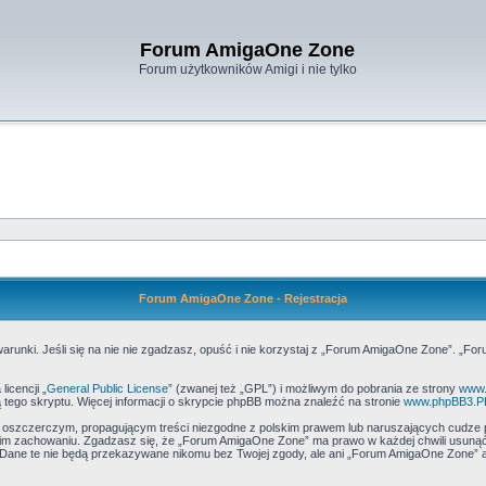
Forum AmigaOne Zone
Forum użytkowników Amigi i nie tylko
Forum AmigaOne Zone - Rejestracja
runki. Jeśli się na nie nie zgadzasz, opuść i nie korzystaj z „Forum AmigaOne Zone”. „Fo
icencji „
General Public License
” (zwanej też „GPL”) i możliwym do pobrania ze strony
www.
 tego skryptu. Więcej informacji o skrypcie phpBB można znaleźć na stronie
www.phpBB3.P
, oszczerczym, propagującym treści niezgodne z polskim prawem lub naruszających cudze 
m zachowaniu. Zgadzasz się, że „Forum AmigaOne Zone” ma prawo w każdej chwili usunąć,
h. Dane te nie będą przekazywane nikomu bez Twojej zgody, ale ani „Forum AmigaOne Zone