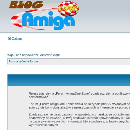
Zaloguj
Wątki bez odpowiedzi
|
Aktywne wątki
Strona główna forum
Rejestrując się na „Forum AmigaOne Zone” zgadzasz się na poniższe wa
poinformować.
Forum „Forum AmigaOne Zone” działa na skrypcie phpBB, wydanym na l
autorzy nie kontrolują tekstów zamieszczanych w Internecie za pomocą
Zgadzasz się nie pisać żadnych wypowiedzi o charakterze obraźliwym
zbanowany na zawsze, a Twój dostawca internetu powiadomiony o Twoi
na zapisywanie wszystkich informacji, które podajesz, w bazie danyc
wykradzenie danych.