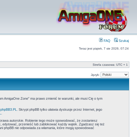
FAQ
Szukaj
Teraz jest piątek, 7 sie 2026, 07:24
Strefa czasowa: UTC + 1
Język:
rum AmigaOne Zone” ma prawo zmienić te warunki, ale musi Cię o tym
phpBB3.PL
. Skrypt phpBB tylko ułatwia dyskusje przez Internet, jego
L
.
prawa autorskie. Robienie tego może spowodować, że zostaniesz
 edytować, przenieść lub zablokować każdy wątek. Zgadzasz się też
” ani phpBB nie odpowiada za włamania, które mogą spowodować