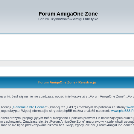
Forum AmigaOne Zone
Forum użytkowników Amigi i nie tylko
Forum AmigaOne Zone - Rejestracja
runki. Jeśli się na nie nie zgadzasz, opuść i nie korzystaj z „Forum AmigaOne Zone”. „Fo
icencji „
General Public License
” (zwanej też „GPL”) i możliwym do pobrania ze strony
www.
 tego skryptu. Więcej informacji o skrypcie phpBB można znaleźć na stronie
www.phpBB3.P
, oszczerczym, propagującym treści niezgodne z polskim prawem lub naruszających cudze 
m zachowaniu. Zgadzasz się, że „Forum AmigaOne Zone” ma prawo w każdej chwili usunąć,
h. Dane te nie będą przekazywane nikomu bez Twojej zgody, ale ani „Forum AmigaOne Zone