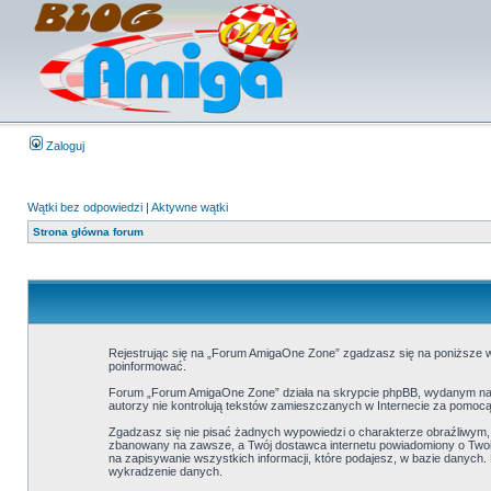
Zaloguj
Wątki bez odpowiedzi
|
Aktywne wątki
Strona główna forum
Rejestrując się na „Forum AmigaOne Zone” zgadzasz się na poniższe wa
poinformować.
Forum „Forum AmigaOne Zone” działa na skrypcie phpBB, wydanym na l
autorzy nie kontrolują tekstów zamieszczanych w Internecie za pomocą
Zgadzasz się nie pisać żadnych wypowiedzi o charakterze obraźliwym
zbanowany na zawsze, a Twój dostawca internetu powiadomiony o Twoi
na zapisywanie wszystkich informacji, które podajesz, w bazie danyc
wykradzenie danych.