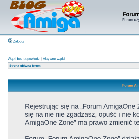
Forum
Forum uży
Zaloguj
Wątki bez odpowiedzi
|
Aktywne wątki
Strona główna forum
Forum Ami
Rejestrując się na „Forum AmigaOne Z
się na nie nie zgadzasz, opuść i nie
AmigaOne Zone” ma prawo zmienić te 
Forum „Forum AmigaOne Zone” działa 