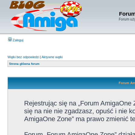
Forum
Forum uży
Zaloguj
Wątki bez odpowiedzi
|
Aktywne wątki
Strona główna forum
Forum Ami
Rejestrując się na „Forum AmigaOne Z
się na nie nie zgadzasz, opuść i nie
AmigaOne Zone” ma prawo zmienić te 
Forum „Forum AmigaOne Zone” działa 