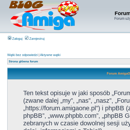
Forum
Forum uży
Zaloguj
Zarejestruj
Wątki bez odpowiedzi
|
Aktywne wątki
Strona główna forum
Forum AmigaOn
Ten tekst opisuje w jaki sposób „For
(zwane dalej „my”, „nas”, „nasz”, „F
„https://forum.amigaone.pl”) i phpBB (
phpBB”, „www.phpbb.com”, „phpBB Gro
zebranych w czasie dowolnej sesji u