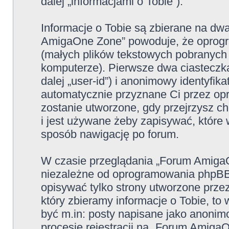
dalej „informacjami o Tobie”).
Informacje o Tobie są zbierane na dw
AmigaOne Zone” powoduje, że oprogr
(małych plików tekstowych pobranych
komputerze). Pierwsze dwa ciasteczka
dalej „user-id”) i anonimowy identyfikat
automatycznie przyznane Ci przez op
zostanie utworzone, gdy przejrzysz 
i jest używane żeby zapisywać, które w
sposób nawigację po forum.
W czasie przeglądania „Forum Amiga
niezależne od oprogramowania phpBB,
opisywać tylko strony utworzone prz
który zbieramy informacje o Tobie, to
być m.in: posty napisane jako anoni
procesie rejestracji na „Forum Amiga