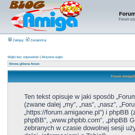
Forum
Forum uży
Zaloguj
Zarejestruj
Wątki bez odpowiedzi
|
Aktywne wątki
Strona główna forum
Forum AmigaOn
Ten tekst opisuje w jaki sposób „For
(zwane dalej „my”, „nas”, „nasz”, „F
„https://forum.amigaone.pl”) i phpBB (
phpBB”, „www.phpbb.com”, „phpBB Gro
zebranych w czasie dowolnej sesji u