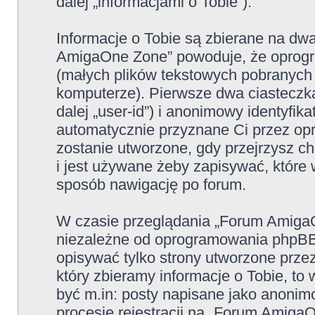
dalej „informacjami o Tobie”).
Informacje o Tobie są zbierane na dw
AmigaOne Zone” powoduje, że oprogr
(małych plików tekstowych pobranych
komputerze). Pierwsze dwa ciasteczka
dalej „user-id”) i anonimowy identyfikat
automatycznie przyznane Ci przez op
zostanie utworzone, gdy przejrzysz 
i jest używane żeby zapisywać, które w
sposób nawigację po forum.
W czasie przeglądania „Forum Amiga
niezależne od oprogramowania phpBB,
opisywać tylko strony utworzone prz
który zbieramy informacje o Tobie, to
być m.in: posty napisane jako anoni
procesie rejestracji na „Forum Amiga