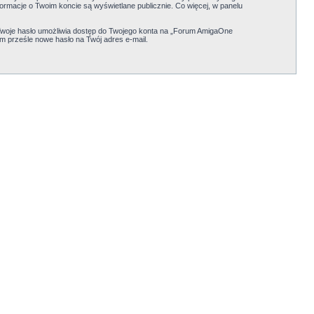
formacje o Twoim koncie są wyświetlane publicznie. Co więcej, w panelu
Twoje hasło umożliwia dostęp do Twojego konta na „Forum AmigaOne
em prześle nowe hasło na Twój adres e-mail.