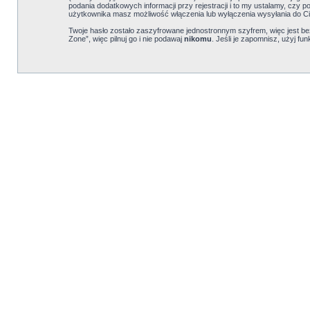
podania dodatkowych informacji przy rejestracji i to my ustalamy, czy 
użytkownika masz możliwość włączenia lub wyłączenia wysyłania do C
Twoje hasło zostało zaszyfrowane jednostronnym szyfrem, więc jest 
Zone”, więc pilnuj go i nie podawaj
nikomu
. Jeśli je zapomnisz, użyj f