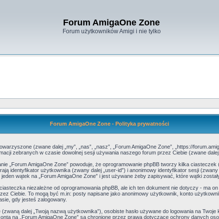
Forum AmigaOne Zone
Forum użytkowników Amigi i nie tylko
Forum AmigaOne Zone - Polityka prywatności
towarzyszone (zwane dalej „my”, „nas”, „nasz”, „Forum AmigaOne Zone”, „https://forum.amiga
acji zebranych w czasie dowolnej sesji używania naszego forum przez Ciebie (zwane dalej „
danie „Forum AmigaOne Zone” powoduje, że oprogramowanie phpBB tworzy kilka ciasteczek 
 identyfikator użytkownika (zwany dalej „user-id”) i anonimowy identyfikator sesji (zwany
 jeden wątek na „Forum AmigaOne Zone” i jest używane żeby zapisywać, które wątki zostały
asteczka niezależne od oprogramowania phpBB, ale ich ten dokument nie dotyczy - ma on
 przez Ciebie. To mogą być m.in: posty napisane jako anonimowy użytkownik, konto użytkow
zasie, gdy jesteś zalogowany.
ę (zwaną dalej „Twoją nazwą użytkownika”), osobiste hasło używane do logowania na Twoje k
go konta na „Forum AmigaOne Zone” są chronione przez prawa dotyczące ochrony danych o