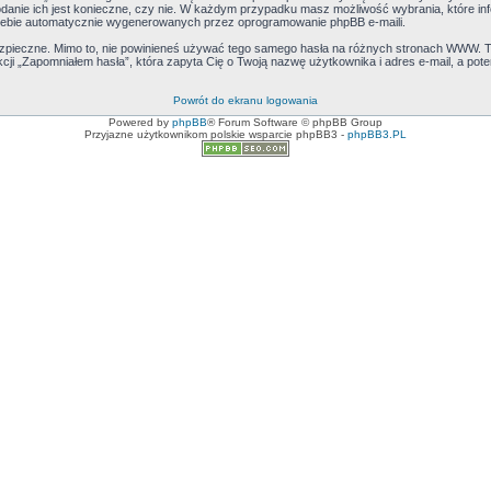
podanie ich jest konieczne, czy nie. W każdym przypadku masz możliwość wybrania, które in
iebie automatycznie wygenerowanych przez oprogramowanie phpBB e-maili.
bezpieczne. Mimo to, nie powinieneś używać tego samego hasła na różnych stronach WWW. 
unkcji „Zapomniałem hasła”, która zapyta Cię o Twoją nazwę użytkownika i adres e-mail, a pot
Powrót do ekranu logowania
Powered by
phpBB
® Forum Software © phpBB Group
Przyjazne użytkownikom polskie wsparcie phpBB3 -
phpBB3.PL