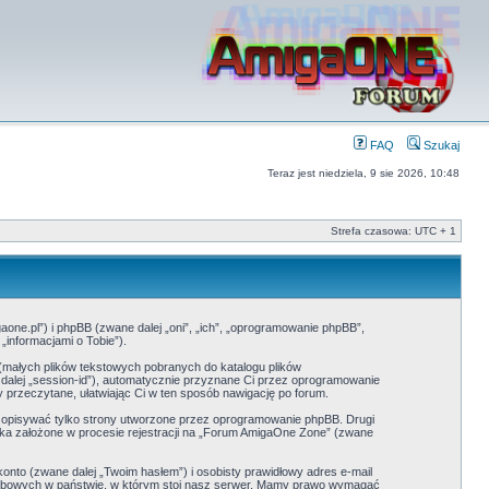
FAQ
Szukaj
Teraz jest niedziela, 9 sie 2026, 10:48
Strefa czasowa: UTC + 1
one.pl”) i phpBB (zwane dalej „oni”, „ich”, „oprogramowanie phpBB”,
informacjami o Tobie”).
(małych plików tekstowych pobranych do katalogu plików
 dalej „session-id”), automatycznie przyznane Ci przez oprogramowanie
 przeczytane, ułatwiając Ci w ten sposób nawigację po forum.
 opisywać tylko strony utworzone przez oprogramowanie phpBB. Drugi
nika założone w procesie rejestracji na „Forum AmigaOne Zone” (zwane
onto (zwane dalej „Twoim hasłem”) i osobisty prawidłowy adres e-mail
sobowych w państwie, w którym stoi nasz serwer. Mamy prawo wymagać