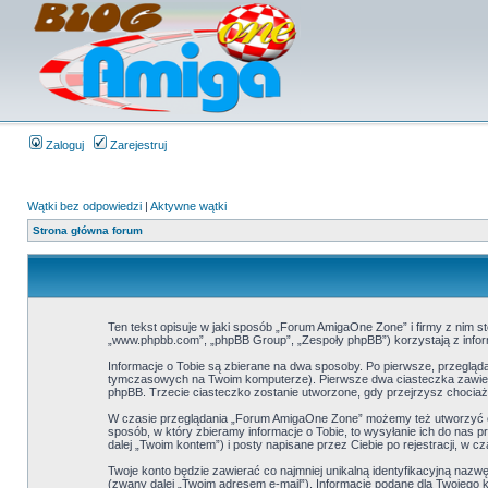
Zaloguj
Zarejestruj
Wątki bez odpowiedzi
|
Aktywne wątki
Strona główna forum
Ten tekst opisuje w jaki sposób „Forum AmigaOne Zone” i firmy z nim s
„www.phpbb.com”, „phpBB Group”, „Zespoły phpBB”) korzystają z inform
Informacje o Tobie są zbierane na dwa sposoby. Po pierwsze, przeglą
tymczasowych na Twoim komputerze). Pierwsze dwa ciasteczka zawierają
phpBB. Trzecie ciasteczko zostanie utworzone, gdy przejrzysz chociaż
W czasie przeglądania „Forum AmigaOne Zone” możemy też utworzyć ci
sposób, w który zbieramy informacje o Tobie, to wysyłanie ich do nas
dalej „Twoim kontem”) i posty napisane przez Ciebie po rejestracji, w c
Twoje konto będzie zawierać co najmniej unikalną identyfikacyjną nazw
(zwany dalej „Twoim adresem e-mail”). Informacje podane dla Twoje