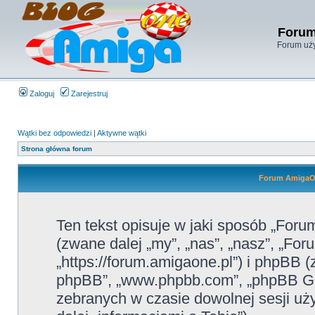
Forum
Forum uży
Zaloguj
Zarejestruj
Wątki bez odpowiedzi
|
Aktywne wątki
Strona główna forum
Forum AmigaOn
Ten tekst opisuje w jaki sposób „For
(zwane dalej „my”, „nas”, „nasz”, „F
„https://forum.amigaone.pl”) i phpBB (
phpBB”, „www.phpbb.com”, „phpBB Gro
zebranych w czasie dowolnej sesji u