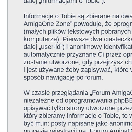
dalej „informacjami o Tobie”).
Informacje o Tobie są zbierane na dw
AmigaOne Zone” powoduje, że oprogr
(małych plików tekstowych pobranych
komputerze). Pierwsze dwa ciasteczka
dalej „user-id”) i anonimowy identyfikat
automatycznie przyznane Ci przez op
zostanie utworzone, gdy przejrzysz 
i jest używane żeby zapisywać, które w
sposób nawigację po forum.
W czasie przeglądania „Forum Amiga
niezależne od oprogramowania phpBB,
opisywać tylko strony utworzone prz
który zbieramy informacje o Tobie, to
być m.in: posty napisane jako anoni
procesie rejestracji na „Forum Amiga