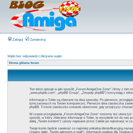
Zaloguj
Zarejestruj
Wątki bez odpowiedzi
|
Aktywne wątki
Strona główna forum
Ten tekst opisuje w jaki sposób „Forum AmigaOne Zone” i firmy z nim s
„www.phpbb.com”, „phpBB Group”, „Zespoły phpBB”) korzystają z inform
Informacje o Tobie są zbierane na dwa sposoby. Po pierwsze, przeglą
tymczasowych na Twoim komputerze). Pierwsze dwa ciasteczka zawierają
phpBB. Trzecie ciasteczko zostanie utworzone, gdy przejrzysz chociaż
W czasie przeglądania „Forum AmigaOne Zone” możemy też utworzyć ci
sposób, w który zbieramy informacje o Tobie, to wysyłanie ich do nas
dalej „Twoim kontem”) i posty napisane przez Ciebie po rejestracji, w c
Twoje konto będzie zawierać co najmniej unikalną identyfikacyjną nazw
(zwany dalej „Twoim adresem e-mail”). Informacje podane dla Twoje