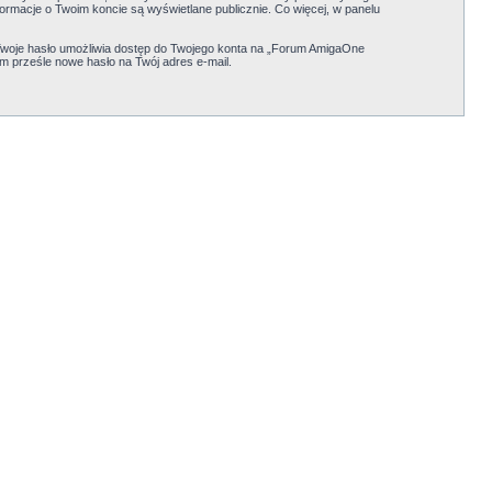
formacje o Twoim koncie są wyświetlane publicznie. Co więcej, w panelu
Twoje hasło umożliwia dostęp do Twojego konta na „Forum AmigaOne
em prześle nowe hasło na Twój adres e-mail.