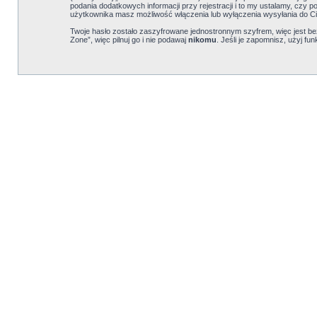
podania dodatkowych informacji przy rejestracji i to my ustalamy, czy 
użytkownika masz możliwość włączenia lub wyłączenia wysyłania do C
Twoje hasło zostało zaszyfrowane jednostronnym szyfrem, więc jest 
Zone”, więc pilnuj go i nie podawaj
nikomu
. Jeśli je zapomnisz, użyj f