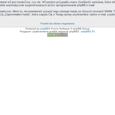
podanie ich jest konieczne, czy nie. W każdym przypadku masz możliwość wybrania, które in
iebie automatycznie wygenerowanych przez oprogramowanie phpBB e-maili.
bezpieczne. Mimo to, nie powinieneś używać tego samego hasła na różnych stronach WWW. 
unkcji „Zapomniałem hasła”, która zapyta Cię o Twoją nazwę użytkownika i adres e-mail, a pot
Powrót do ekranu logowania
Powered by
phpBB
® Forum Software © phpBB Group
Przyjazne użytkownikom polskie wsparcie phpBB3 -
phpBB3.PL