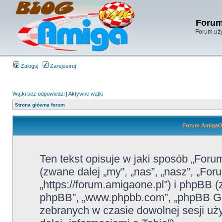
Forum
Forum uży
Zaloguj
Zarejestruj
Wątki bez odpowiedzi
|
Aktywne wątki
Strona główna forum
Forum AmigaOn
Ten tekst opisuje w jaki sposób „For
(zwane dalej „my”, „nas”, „nasz”, „F
„https://forum.amigaone.pl”) i phpBB (
phpBB”, „www.phpbb.com”, „phpBB Gro
zebranych w czasie dowolnej sesji u