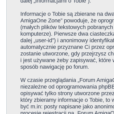
dalej „informacjami o Tobie”).
Informacje o Tobie są zbierane na dw
AmigaOne Zone” powoduje, że oprogr
(małych plików tekstowych pobranych
komputerze). Pierwsze dwa ciasteczka
dalej „user-id”) i anonimowy identyfikat
automatycznie przyznane Ci przez op
zostanie utworzone, gdy przejrzysz 
i jest używane żeby zapisywać, które w
sposób nawigację po forum.
W czasie przeglądania „Forum Amiga
niezależne od oprogramowania phpBB,
opisywać tylko strony utworzone prz
który zbieramy informacje o Tobie, to
być m.in: posty napisane jako anoni
procesie rejestracji na „Forum Amiga