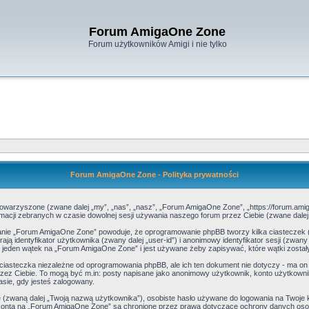
Forum AmigaOne Zone
Forum użytkowników Amigi i nie tylko
Forum AmigaOne Zone - Polityka prywatności
towarzyszone (zwane dalej „my”, „nas”, „nasz”, „Forum AmigaOne Zone”, „https://forum.amiga
acji zebranych w czasie dowolnej sesji używania naszego forum przez Ciebie (zwane dalej „
danie „Forum AmigaOne Zone” powoduje, że oprogramowanie phpBB tworzy kilka ciasteczek 
 identyfikator użytkownika (zwany dalej „user-id”) i anonimowy identyfikator sesji (zwany
 jeden wątek na „Forum AmigaOne Zone” i jest używane żeby zapisywać, które wątki zostały
asteczka niezależne od oprogramowania phpBB, ale ich ten dokument nie dotyczy - ma on
 przez Ciebie. To mogą być m.in: posty napisane jako anonimowy użytkownik, konto użytkow
zasie, gdy jesteś zalogowany.
ę (zwaną dalej „Twoją nazwą użytkownika”), osobiste hasło używane do logowania na Twoje k
go konta na „Forum AmigaOne Zone” są chronione przez prawa dotyczące ochrony danych o