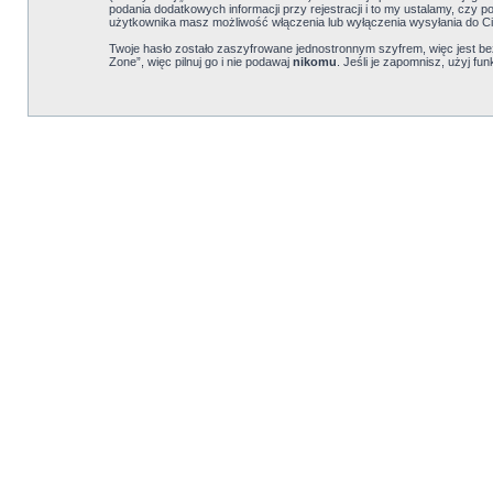
podania dodatkowych informacji przy rejestracji i to my ustalamy, czy 
użytkownika masz możliwość włączenia lub wyłączenia wysyłania do C
Twoje hasło zostało zaszyfrowane jednostronnym szyfrem, więc jest 
Zone”, więc pilnuj go i nie podawaj
nikomu
. Jeśli je zapomnisz, użyj f