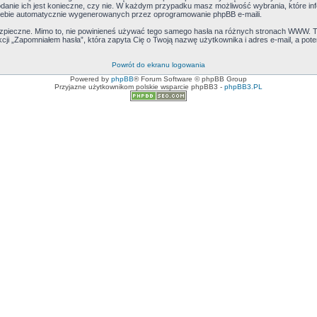
podanie ich jest konieczne, czy nie. W każdym przypadku masz możliwość wybrania, które in
iebie automatycznie wygenerowanych przez oprogramowanie phpBB e-maili.
bezpieczne. Mimo to, nie powinieneś używać tego samego hasła na różnych stronach WWW. 
unkcji „Zapomniałem hasła”, która zapyta Cię o Twoją nazwę użytkownika i adres e-mail, a pot
Powrót do ekranu logowania
Powered by
phpBB
® Forum Software © phpBB Group
Przyjazne użytkownikom polskie wsparcie phpBB3 -
phpBB3.PL