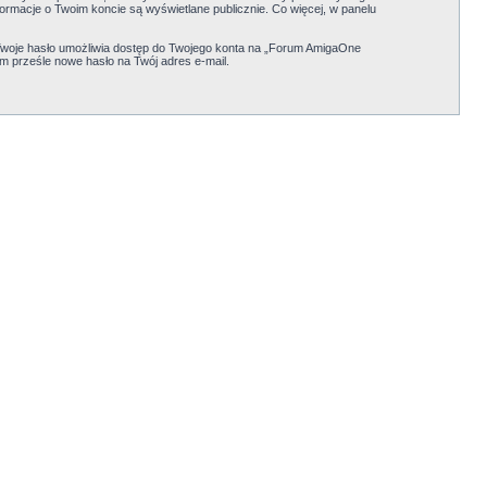
formacje o Twoim koncie są wyświetlane publicznie. Co więcej, w panelu
Twoje hasło umożliwia dostęp do Twojego konta na „Forum AmigaOne
em prześle nowe hasło na Twój adres e-mail.