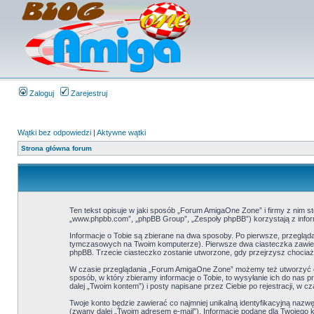
Zaloguj
Zarejestruj
Wątki bez odpowiedzi
|
Aktywne wątki
Strona główna forum
Ten tekst opisuje w jaki sposób „Forum AmigaOne Zone” i firmy z nim s
„www.phpbb.com”, „phpBB Group”, „Zespoły phpBB”) korzystają z inform
Informacje o Tobie są zbierane na dwa sposoby. Po pierwsze, przeglą
tymczasowych na Twoim komputerze). Pierwsze dwa ciasteczka zawierają
phpBB. Trzecie ciasteczko zostanie utworzone, gdy przejrzysz chociaż
W czasie przeglądania „Forum AmigaOne Zone” możemy też utworzyć ci
sposób, w który zbieramy informacje o Tobie, to wysyłanie ich do nas
dalej „Twoim kontem”) i posty napisane przez Ciebie po rejestracji, w c
Twoje konto będzie zawierać co najmniej unikalną identyfikacyjną nazw
(zwany dalej „Twoim adresem e-mail”). Informacje podane dla Twoje