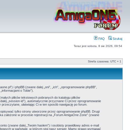
FAQ
Szukaj
Teraz jest sobota, 8 sie 2026, 09:54
Strefa czasowa: UTC + 1
one.pl”) i phpBB (zwane dalej „oni”, „ich”, „oprogramowanie phpBB”,
informacjami o Tobie”).
(małych plików tekstowych pobranych do katalogu plików
 dalej „session-id”), automatycznie przyznane Ci przez oprogramowanie
 przeczytane, ułatwiając Ci w ten sposób nawigację po forum.
 opisywać tylko strony utworzone przez oprogramowanie phpBB. Drugi
nika założone w procesie rejestracji na „Forum AmigaOne Zone” (zwane
onto (zwane dalej „Twoim hasłem”) i osobisty prawidłowy adres e-mail
sobowych w państwie, w którym stoi nasz serwer. Mamy prawo wymagać